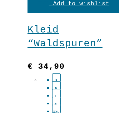
Add to wishlist
weist
mehrere
Kleid
Variante
“Waldspuren”
auf.
Die
€
34,90
Optionen
S
können
M
auf
L
XL
der
XXL
Produkts
gewählt