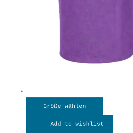
Dieses
Größe wählen
Produkt
Add to wishlist
weist