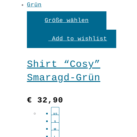
gewählt
werden
Dieses
Größe wählen
Produkt
Add to wishlist
weist
mehrere
Shirt “Cosy”
Variante
Smaragd-Grün
auf.
Die
€
32,90
Optionen
XS
können
S
auf
M
L