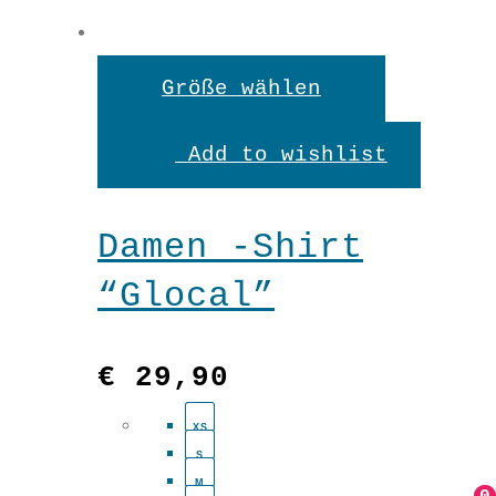
Dieses
Größe wählen
Produkt
Add to wishlist
weist
mehrere
Damen -Shirt
Variante
“Glocal”
auf.
Die
€
29,90
Optionen
XS
können
S
auf
M