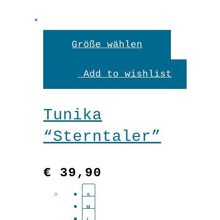
Dieses
Größe wählen
Produkt
Add to wishlist
weist
mehrere
Tunika
Variante
“Sterntaler”
auf.
Die
€
39,90
Optionen
S
können
M
L