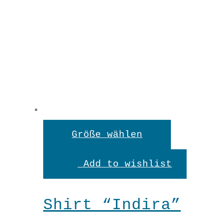
Dieses
Größe wählen
Produkt
Add to wishlist
weist
mehrere
Shirt “Indira”
Variante