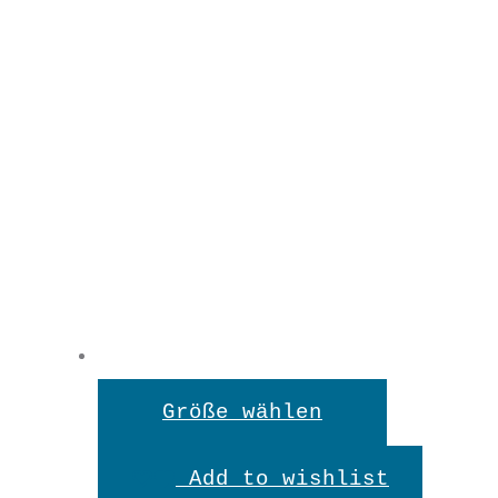
Dieses
Größe wählen
Produkt
Add to wishlist
weist