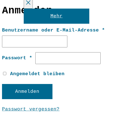
Anmelden
Reset
Mehr
Er
Benutzername oder E-Mail-Adresse
*
Erforderlich
Passwort
*
Angemeldet bleiben
Anmelden
Passwort vergessen?