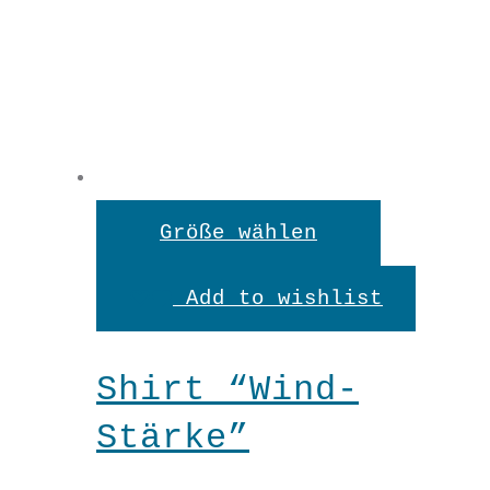
Dieses
Größe wählen
Produkt
Add to wishlist
weist
mehrere
Shirt “Wind-
Variante
Stärke”
auf.