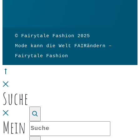
© Fairytale Fashion 2025
Mode kann die Welt FAIRändern –
Fairytale Fashion
Go
to
Close
Suche
top
Close
Mein Konto
Suche