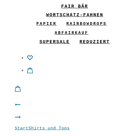
FAIR BÄR
WORTSCHATZ-FAHNEN
PAPIER
RAINBOWDROPS
ABFAIRKAUF
SUPERSALE
REDUZIERT
Product
Shirt
navigation
Hose
“Pipilotta”
Start
Shirts und Tops
Damen -Shirt
“Flory”