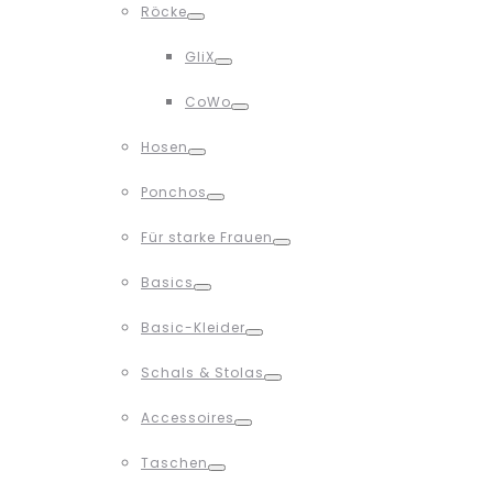
Röcke
Toggle
GliX
Toggle
CoWo
Toggle
Hosen
Toggle
Ponchos
Toggle
Für starke Frauen
Toggle
Basics
Toggle
Basic-Kleider
Toggle
Schals & Stolas
Toggle
Accessoires
Toggle
Taschen
Toggle