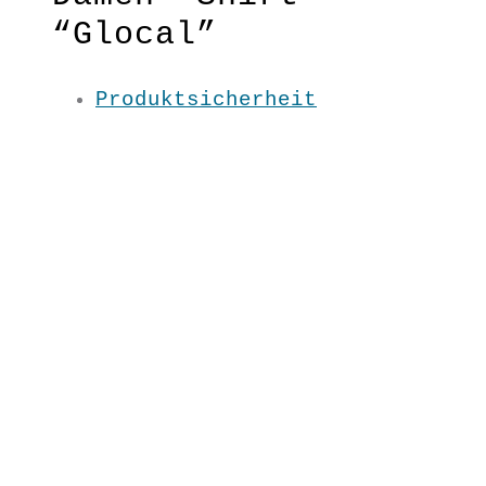
“Glocal”
Produktsicherheit
Klarer Schnitt, klare Botschaft!
Das öko-faire Shirt, das in
deiner Region getragen wird, so
geht GLOCAL !
Material:100 % BW kbA
Pflege: 30 Grad
Grundfarbe: Petrol
XS / S/ M/ L/ XL / XXL
SS2183
€
29,90