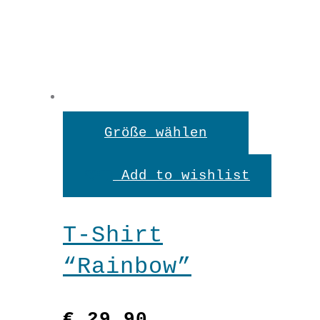
Dieses
Größe wählen
Produkt
Add to wishlist
weist
mehrere
T-Shirt
Variante
“Rainbow”
auf.
Die
€
29,90