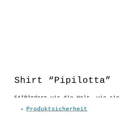
Shirt “Pipilotta”
FAIRändern wir die Welt, wie sie
uns gefällt! Das Shirt für
Produktsicherheit
Frauen, die die Welt
fairschönern!
Material:100 % BW kbA