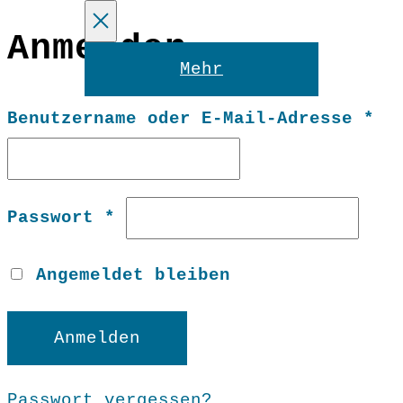
Anmelden
Reset
Mehr
Er
Benutzername oder E-Mail-Adresse
*
Erforderlich
Passwort
*
Angemeldet bleiben
Anmelden
Passwort vergessen?