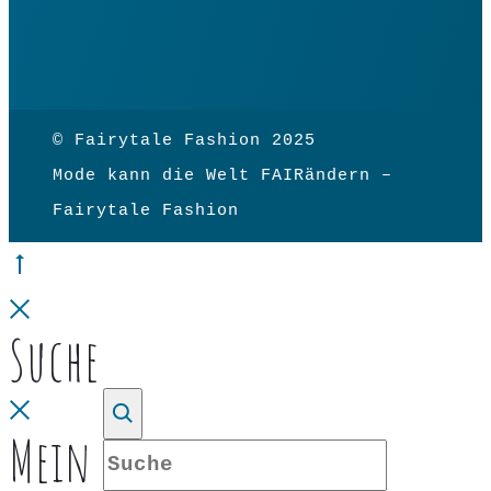
© Fairytale Fashion 2025
Mode kann die Welt FAIRändern –
Fairytale Fashion
Go
to
Close
Suche
top
Close
Mein Konto
Suche