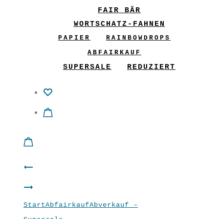
FAIR BÄR
WORTSCHATZ-FAHNEN
PAPIER
RAINBOWDROPS
ABFAIRKAUF
SUPERSALE
REDUZIERT
Product
Rock
navigation
Damen
“Frohsinn”
Start
Abfairkauf
Abverkauf –
-