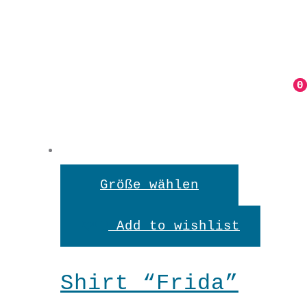
0
0
Dieses
Größe wählen
Produkt
Add to wishlist
weist
mehrere
Shirt “Frida”
Variante