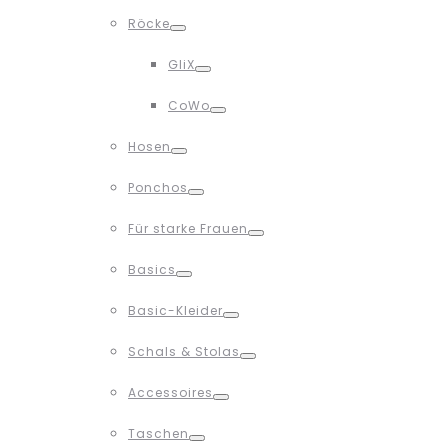
Toggle
Röcke
Toggle
GliX
Toggle
CoWo
Toggle
Hosen
Toggle
Ponchos
Toggle
Für starke Frauen
Toggle
Basics
Toggle
Basic-Kleider
Toggle
Schals & Stolas
Toggle
Accessoires
Toggle
Taschen