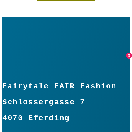
0
0
Fairytale FAIR Fashion
Schlossergasse 7
4070 Eferding