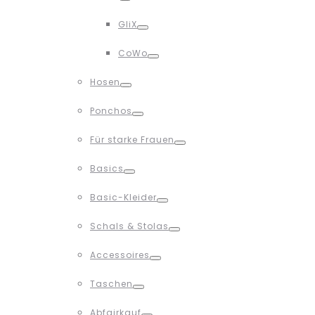
Toggle
GliX
Toggle
CoWo
Toggle
Hosen
Toggle
Ponchos
Toggle
Für starke Frauen
Toggle
Basics
Toggle
Basic-Kleider
Toggle
Schals & Stolas
Toggle
Accessoires
Toggle
Taschen
Toggle
Abfairkauf