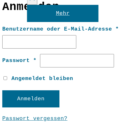
Anmelden
Reset
Mehr
Er
Benutzername oder E-Mail-Adresse
*
Erforderlich
Passwort
*
Angemeldet bleiben
Anmelden
Passwort vergessen?