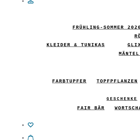
Account
FRÜHLING-SOMMER 202
R
KLEIDER & TUNIKAS
GLI
MÄNTEL
FARBTUPFER
TOPFPFLANZEN
GESCHENKE
FAIR BÄR
WORTSCH