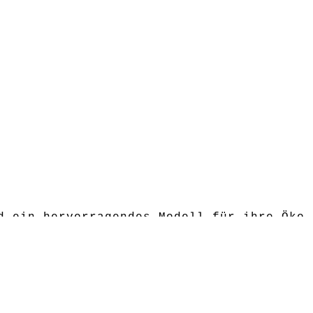
d ein hervorragendes Modell für ihre Öko-
eren.