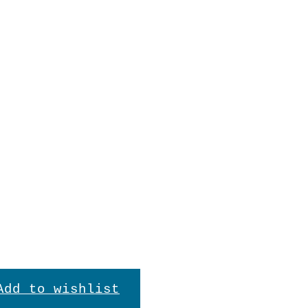
Kleid
Basic
In den Warenkorb
"Schwarz"
Menge
Add to wishlist