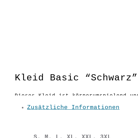
Kleid Basic “Schwarz”
Dieses Kleid ist körperumspielend un
unzählige Möglichkeiten zum Kombini
Zusätzliche Informationen
Körperumspielender Schnitt
Material:100 % BW kbA
S, M, L, XL, XXL, 3XL