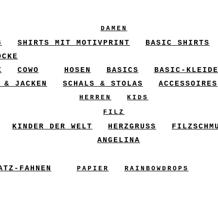
DAMEN
6
SHIRTS MIT MOTIVPRINT
BASIC SHIRTS
ÖCKE
X
COWO
HOSEN
BASICS
BASIC-KLEID
 & JACKEN
SCHALS & STOLAS
ACCESSOIRES
HERREN
KIDS
FILZ
KINDER DER WELT
HERZGRUSS
FILZSCHM
ANGELINA
ATZ-FAHNEN
PAPIER
RAINBOWDROPS