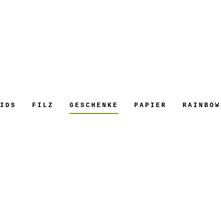
|
Aktuelles
z Schönes für dein Zuhause und Gesche
IDS
FILZ
GESCHENKE
PAPIER
RAINBOW