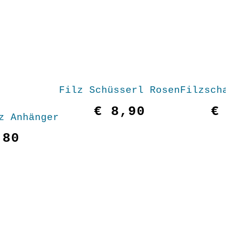
Filz Schüsserl Rosen
Filzsch
€
8,90
€
z Anhänger
80