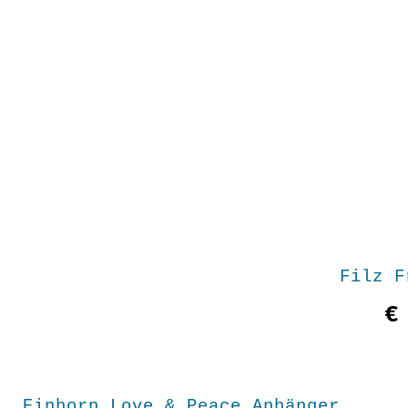
Filz F
€
Einhorn Love & Peace Anhänger