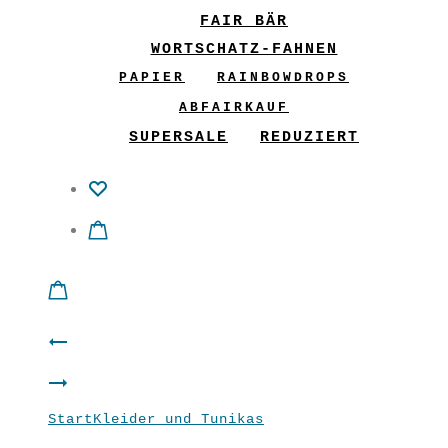
FAIR BÄR
WORTSCHATZ-FAHNEN
PAPIER
RAINBOWDROPS
ABFAIRKAUF
SUPERSALE
REDUZIERT
Product
Basic
navigation
Shirt
Tunika
Start
Kleider und Tunikas
Basic Tunika
“Cosy”
“Looping”