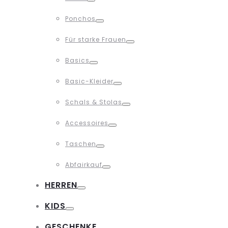
Toggle
Ponchos
Toggle
Für starke Frauen
Toggle
Basics
Toggle
Basic-Kleider
Toggle
Schals & Stolas
Toggle
Accessoires
Toggle
Taschen
Toggle
Abfairkauf
Toggle
HERREN
Toggle
KIDS
Toggle
GESCHENKE