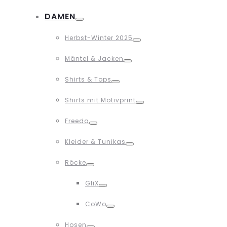
Toggle
DAMEN
Toggle
Herbst-Winter 2025
Toggle
Mäntel & Jacken
Toggle
Shirts & Tops
Toggle
Shirts mit Motivprint
Toggle
Freeda
Toggle
Kleider & Tunikas
Toggle
Röcke
Toggle
GliX
Toggle
CoWo
Toggle
Hosen