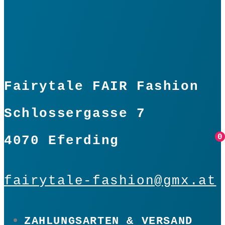
Menge
Fairytale FAIR Fashion
Schlossergasse 7
0
0
4070 Eferding
fairytale-fashion@gmx.at
ZAHLUNGSARTEN & VERSAND