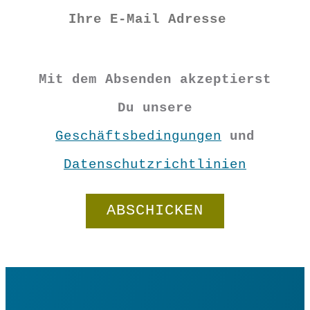
M
L
XL
XXL
Mit dem Absenden akzeptierst
3XL
Du unsere
Geschäftsbedingungen
und
Datenschutzrichtlinien
Basic
Tunika
"Looping"
In den Warenkorb
Blau