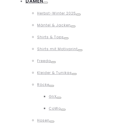
DAMEN
Toggle
Herbst-Winter 2025
Toggle
Mäntel & Jacken
Toggle
Shirts & Tops
Toggle
Shirts mit Motivprint
Toggle
Freeda
Toggle
Kleider & Tunikas
Toggle
Röcke
Toggle
GliX
Toggle
CoWo
Toggle
Hosen
Toggle