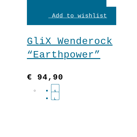
Produkt
Add to wishlist
weist
mehrere
GliX Wenderock
Variante
“Earthpower”
auf.
Die
€
94,90
Optionen
S
können
L
auf
der
Produkts