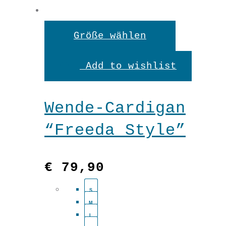
Dieses
Größe wählen
Produkt
Add to wishlist
weist
mehrere
Wende-Cardigan
Variante
“Freeda Style”
auf.
Die
€
79,90
Optionen
S
können
M
auf
L