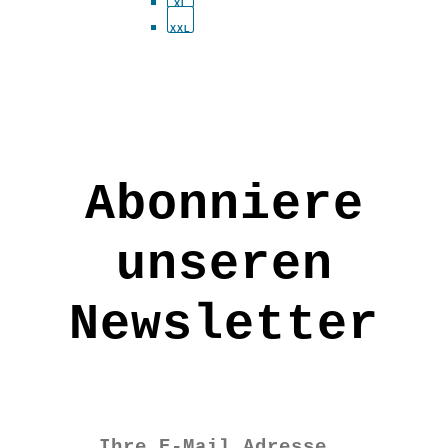
XL
der
XXL
Produkts
gewählt
werden
Abonniere
unseren
Newsletter