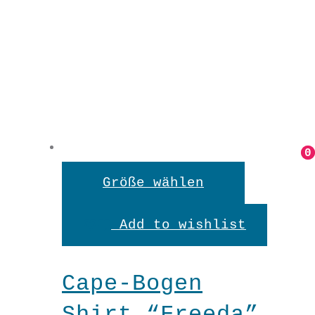
0
0
Dieses
Größe wählen
Produkt
Add to wishlist
weist
mehrere
Cape-Bogen
Variante
Shirt “Freeda”