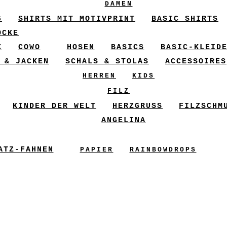
DAMEN
6
SHIRTS MIT MOTIVPRINT
BASIC SHIRTS
ÖCKE
X
COWO
HOSEN
BASICS
BASIC-KLEID
 & JACKEN
SCHALS & STOLAS
ACCESSOIRES
HERREN
KIDS
FILZ
KINDER DER WELT
HERZGRUSS
FILZSCHM
ANGELINA
ATZ-FAHNEN
PAPIER
RAINBOWDROPS