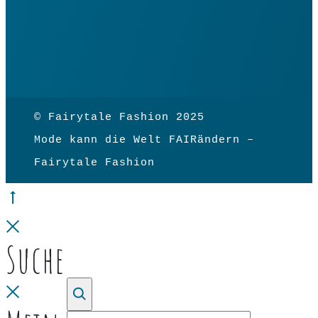
© Fairytale Fashion 2025
Mode kann die Welt FAIRändern –
Fairytale Fashion
Go
to
Close
Suche
top
Close