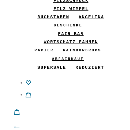
FILZSCHMUCK
FILZ WIMPEL
BUCHSTABEN
ANGELINA
GESCHENKE
FAIR BÄR
WORTSCHATZ-FAHNEN
PAPIER
RAINBOWDROPS
ABFAIRKAUF
SUPERSALE
REDUZIERT
Product
GliX