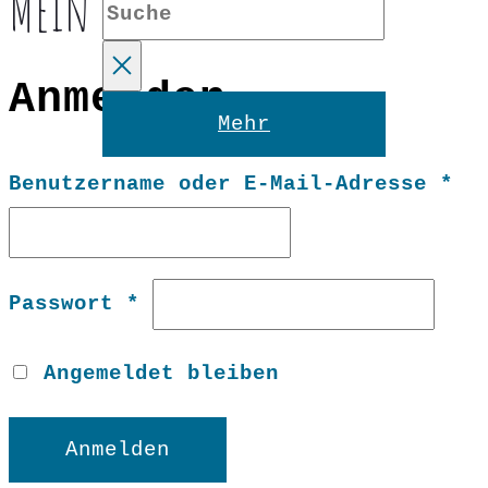
Mein Konto
Suche
Anmelden
Reset
Mehr
Er
Benutzername oder E-Mail-Adresse
*
Erforderlich
Passwort
*
Angemeldet bleiben
Anmelden