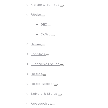
Toggle
Kleider & Tunikas
Toggle
Röcke
Toggle
GliX
Toggle
CoWo
Toggle
Hosen
Toggle
Ponchos
Toggle
Für starke Frauen
Toggle
Basics
Toggle
Basic-Kleider
Toggle
Schals & Stolas
Toggle
Accessoires