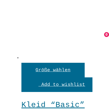
0
0
Dieses
Größe wählen
Produkt
Add to wishlist
weist
mehrere
Kleid “Basic”
Variante