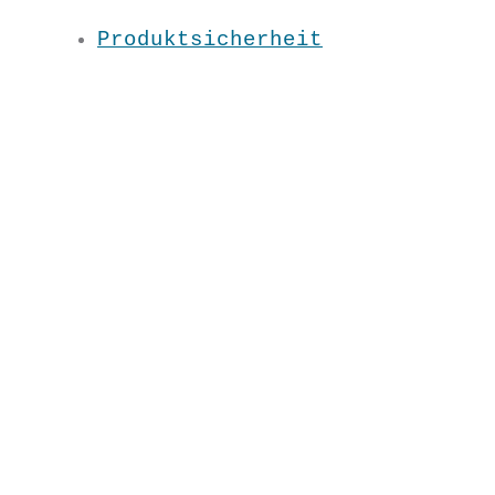
für sonnige Tage oder als cooler
Produktsicherheit
Akzent-ob zur Hose, über‘s Shirt
oder über unser schwarzes Basic-
Kleid!
Material: 100% BW kbA
Pflege: 30 Grad
Grundfarbe: Grau
S/ /M / L / XL / XXL / 3XL
SS2089
€
39,90
S