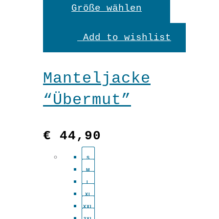
Dieses
Größe wählen
Produkt
Add to wishlist
weist
mehrere
Manteljacke
Variante
“Übermut”
auf.
Die
€
44,90
Optionen
S
können
M
auf
L
XL
der
XXL