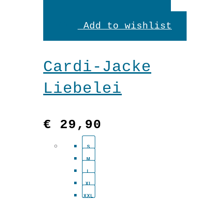
Produkt
Add to wishlist
weist
mehrere
Cardi-Jacke
Variante
Liebelei
auf.
Die
€
29,90
Optionen
S
können
M
auf
L
XL
der
XXL
Produkts