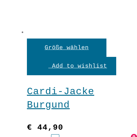
Dieses
Größe wählen
Produkt
Add to wishlist
weist
mehrere
Cardi-Jacke
Variante
Burgund
auf.
Die
€
44,90
Optionen