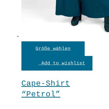
Dieses
Größe wählen
Produkt
Add to wishlist
weist
mehrere
Cape-Shirt
Variante
“Petrol”
auf.
Die