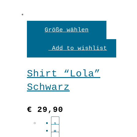
Dieses
Größe wählen
Produkt
Add to wishlist
weist
mehrere
Shirt “Lola”
Variante
Schwarz
auf.
Die
€
29,90
Optionen
S
können
M