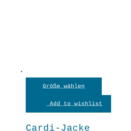
Dieses
Größe wählen
Produkt
Add to wishlist
weist
mehrere
Cardi-Jacke