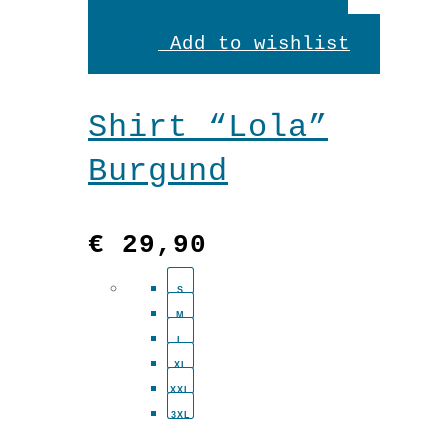
Produkt
Add to wishlist
weist
mehrere
Shirt “Lola”
Variante
Burgund
auf.
Die
€
29,90
Optionen
S
können
M
auf
L
XL
der
XXL
3XL
Produkts