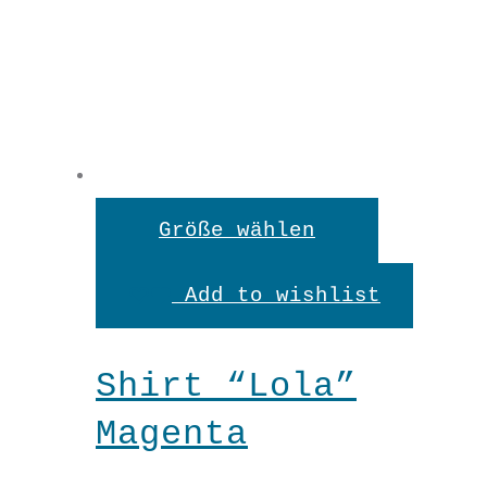
Dieses
Größe wählen
Produkt
Add to wishlist
weist
mehrere
Shirt “Lola”
Variante
Magenta
auf.
Die