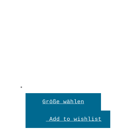
Dieses
Größe wählen
Produkt
Add to wishlist
weist