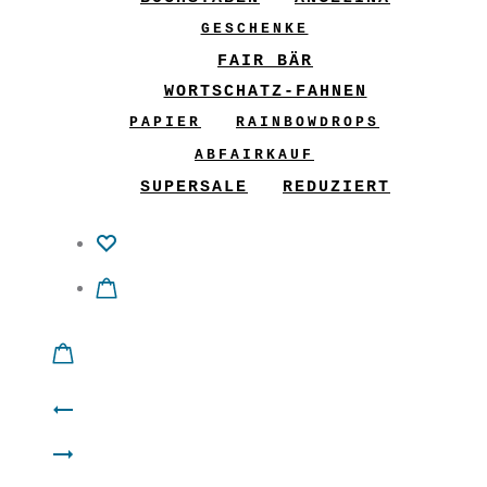
GESCHENKE
FAIR BÄR
WORTSCHATZ-FAHNEN
PAPIER
RAINBOWDROPS
ABFAIRKAUF
SUPERSALE
REDUZIERT
Product
Shirt
navigation
Shirt
“Lebenswege”