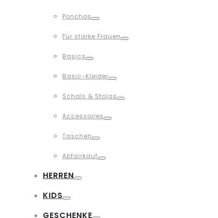
Toggle
Ponchos
Toggle
Für starke Frauen
Toggle
Basics
Toggle
Basic-Kleider
Toggle
Schals & Stolas
Toggle
Accessoires
Toggle
Taschen
Toggle
Abfairkauf
Toggle
HERREN
Toggle
KIDS
Toggle
GESCHENKE