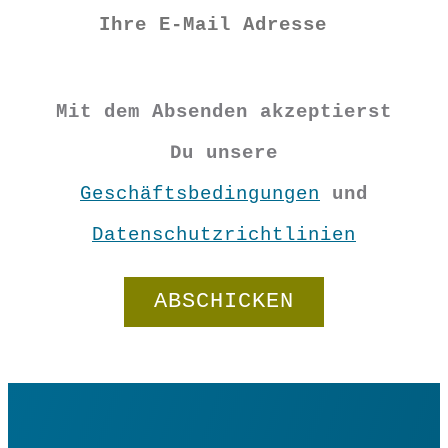
S
M
L
XL
Mit dem Absenden akzeptierst
XXL
Du unsere
Geschäftsbedingungen
und
Datenschutzrichtlinien
Shirt
"Indira"
Menge
In den Warenkorb