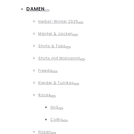
Toggle
DAMEN
Toggle
Herbst-Winter 2025
Toggle
Mäntel & Jacken
Toggle
Shirts & Tops
Toggle
Shirts mit Motivprint
Toggle
Freeda
Toggle
Kleider & Tunikas
Toggle
Röcke
Toggle
GliX
Toggle
CoWo
Toggle
Hosen