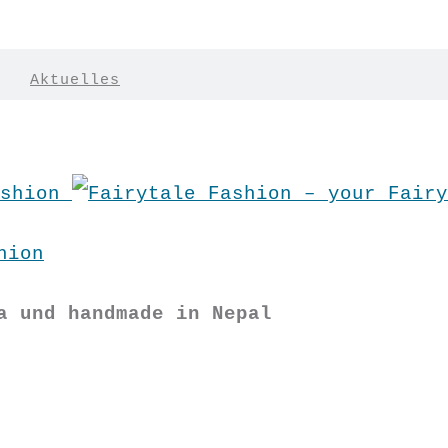
|
Aktuelles
hion
a und handmade in Nepal