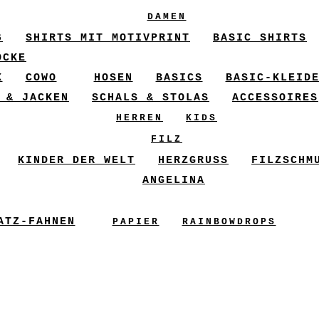
DAMEN
6
SHIRTS MIT MOTIVPRINT
BASIC SHIRTS
ÖCKE
X
COWO
HOSEN
BASICS
BASIC-KLEID
 & JACKEN
SCHALS & STOLAS
ACCESSOIRES
HERREN
KIDS
FILZ
KINDER DER WELT
HERZGRUSS
FILZSCHM
ANGELINA
ATZ-FAHNEN
PAPIER
RAINBOWDROPS