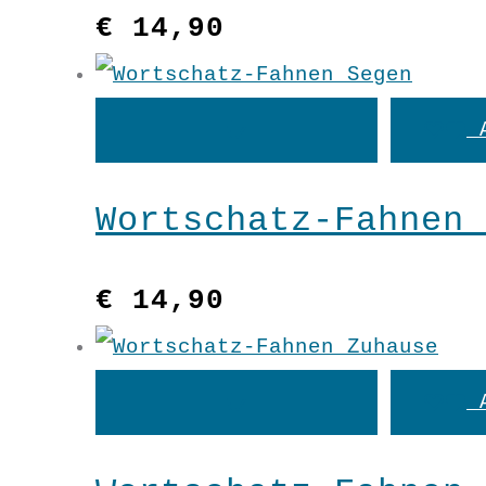
€
14,90
In
den
Wortschatz-Fahnen 
Warenkorb
€
14,90
In
den