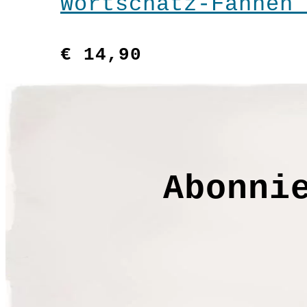
Wortschatz-Fahnen 
Warenkorb
€
14,90
Abonni