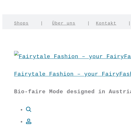
Shops
|
Über uns
|
Kontakt
Fairytale Fashion – your FairyFas
Bio-faire Mode designed in Austri
Suche
Account