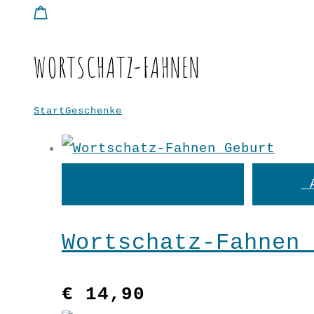
WORTSCHATZ-FAHNEN
Start
Geschenke
Wortschatz-Fahnen
In
den
Wortschatz-Fahnen 
Warenkorb
€
14,90