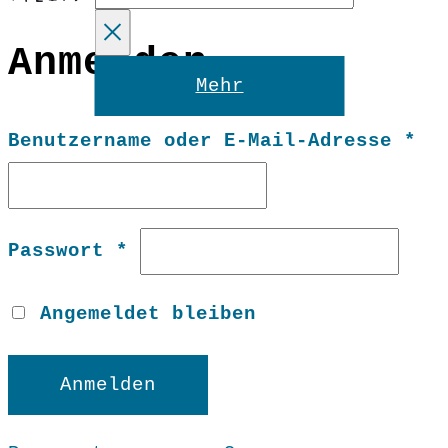
Anmelden
Reset
Mehr
Er
Benutzername oder E-Mail-Adresse
*
Erforderlich
Passwort
*
Angemeldet bleiben
Anmelden