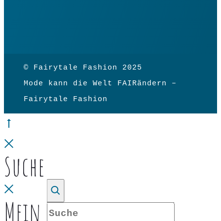
© Fairytale Fashion 2025
Mode kann die Welt FAIRändern –
Fairytale Fashion
Go
to
Close
Suche
top
Close
Mein Konto
Suche