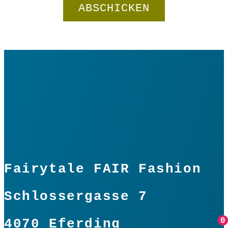
Fairytale FAIR Fashion
Schlossergasse 7
0
0
4070 Eferding