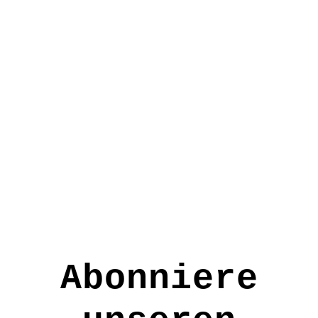
erhielten den So:Fair-Preis, der
von Klimabündnis, Südwind und
FAIRTRADE durchgeführt wurde.
Abonniere