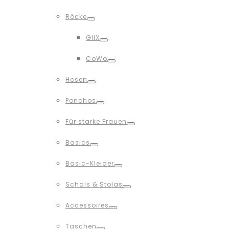
Toggle
Röcke
Toggle
GliX
Toggle
CoWo
Toggle
Hosen
Toggle
Ponchos
Toggle
Für starke Frauen
Toggle
Basics
Toggle
Basic-Kleider
Toggle
Schals & Stolas
Toggle
Accessoires
Toggle
Taschen