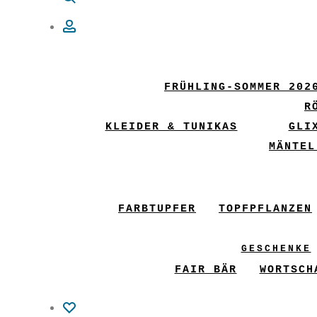
Account
FRÜHLING-SOMMER 202
R
KLEIDER & TUNIKAS
GLI
MÄNTEL
FARBTUPFER
TOPFPFLANZEN
GESCHENKE
FAIR BÄR
WORTSCH