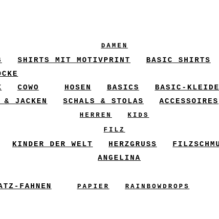
DAMEN
6
SHIRTS MIT MOTIVPRINT
BASIC SHIRTS
ÖCKE
X
COWO
HOSEN
BASICS
BASIC-KLEID
 & JACKEN
SCHALS & STOLAS
ACCESSOIRES
HERREN
KIDS
FILZ
KINDER DER WELT
HERZGRUSS
FILZSCHM
ANGELINA
ATZ-FAHNEN
PAPIER
RAINBOWDROPS