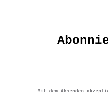
Pflege: 30 Grad
Grundfarbe: Schwarz
XS / S / M / L / XL / XXL
SS1852
Abonni
€
32,90
XS
S
M
L
XL
XXL
Mit dem Absenden akzept