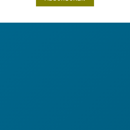
Kleid
"Funny
In den Warenkorb
Moments"
Menge