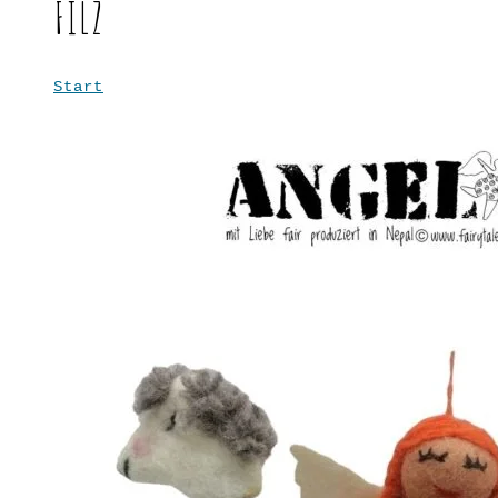
FILZ
Start
Filz