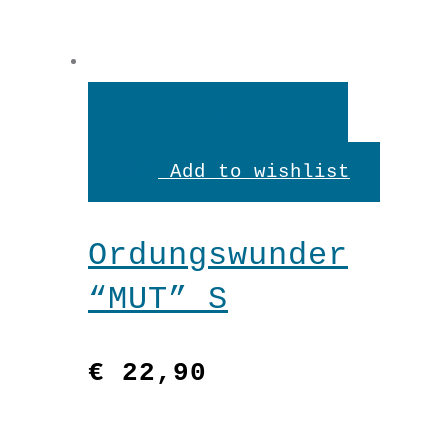
In
den
Add to wishlist
Warenkorb
Ordungswunder
“MUT” S
€
22,90