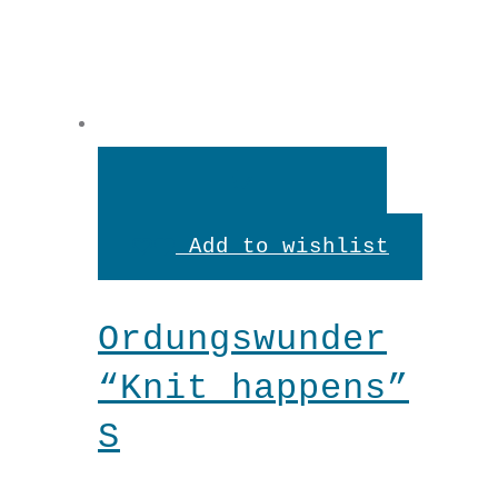
In
den
Add to wishlist
Warenkorb
Ordungswunder
“Knit happens”
S