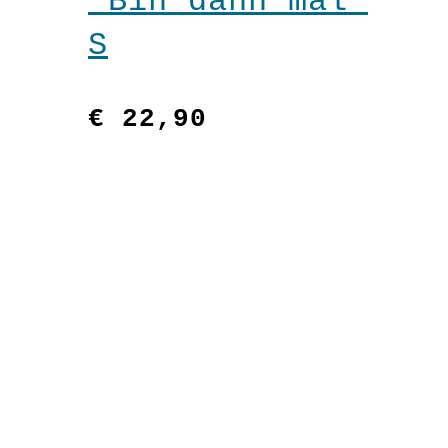
“Bin dann mal”
S
€
22,90