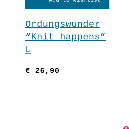
den
Add to wishlist
Warenkorb
Ordungswunder
“Knit happens”
L
€
26,90