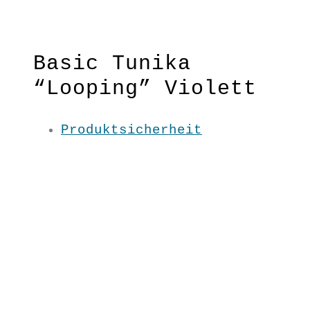
Basic Tunika
“Looping” Violett
Produktsicherheit
Leicht angeschnittene Ärmel,
Wasserfallkragen & luftiger
Schnitt – das ideale Basic-Shirt
für viele Outfits!
Nur solange der Vorrat reicht!
Material:100 % BW kbA
Pflege: 30 Grad
Grundfarbe: Violett
S/ M/ L/ XL / XXL