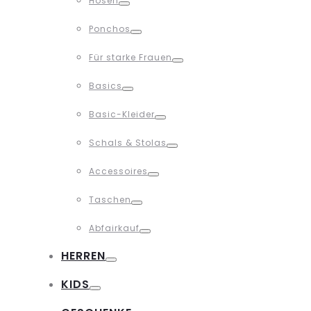
Hosen
Toggle
Ponchos
Toggle
Für starke Frauen
Toggle
Basics
Toggle
Basic-Kleider
Toggle
Schals & Stolas
Toggle
Accessoires
Toggle
Taschen
Toggle
Abfairkauf
Toggle
HERREN
Toggle
KIDS
Toggle