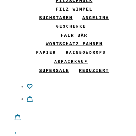
FILZSCHMUCK
FILZ WIMPEL
BUCHSTABEN
ANGELINA
GESCHENKE
FAIR BÄR
WORTSCHATZ-FAHNEN
PAPIER
RAINBOWDROPS
ABFAIRKAUF
SUPERSALE
REDUZIERT
Product
Shirt