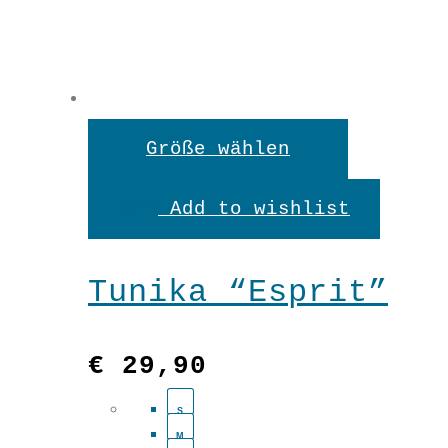
Basic
Tunika
Dieses
"Looping"
Größe wählen
Produkt
In den Warenkorb
Violett
Add to wishlist
weist
Menge
mehrere
Tunika “Esprit”
Variante
auf.
€
29,90
Die
S
Optionen
M