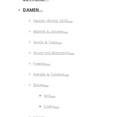
Toggle
DAMEN
Toggle
Herbst-Winter 2025
Toggle
Mäntel & Jacken
Toggle
Shirts & Tops
Toggle
Shirts mit Motivprint
Toggle
Freeda
Toggle
Kleider & Tunikas
Toggle
Röcke
Toggle
GliX
Toggle
CoWo
Toggle