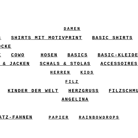
DAMEN
6
SHIRTS MIT MOTIVPRINT
BASIC SHIRTS
ÖCKE
X
COWO
HOSEN
BASICS
BASIC-KLEID
 & JACKEN
SCHALS & STOLAS
ACCESSOIRES
HERREN
KIDS
FILZ
KINDER DER WELT
HERZGRUSS
FILZSCHM
ANGELINA
ATZ-FAHNEN
PAPIER
RAINBOWDROPS