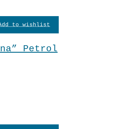
Add to wishlist
na” Petrol
cher
ueller
en
is
:
n
2,90.