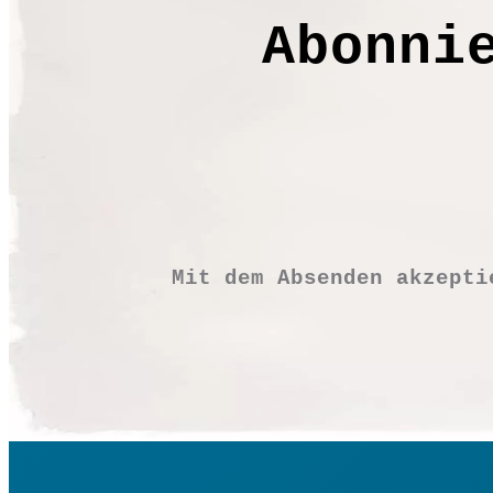
Produkt
Abonni
gewählt
werden
Mit dem Absenden akzept