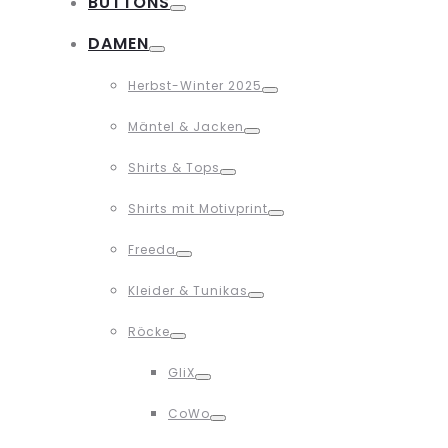
BUTTONS
Toggle
DAMEN
Toggle
Herbst-Winter 2025
Toggle
Mäntel & Jacken
Toggle
Shirts & Tops
Toggle
Shirts mit Motivprint
Toggle
Freeda
Toggle
Kleider & Tunikas
Toggle
Röcke
Toggle
GliX
Toggle
CoWo
Toggle