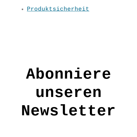
Wasserfallkragen & luftiger
Produktsicherheit
Schnitt- das ideale Basic-Shirt
für viele Outfits!
Material:100 % BW kbA
Pflege: 30 Grad
Grundfarbe: Rot
S/ M/ L/ XL / XXL
Abonniere
UN2111
unseren
€
32,90
Newsletter
S