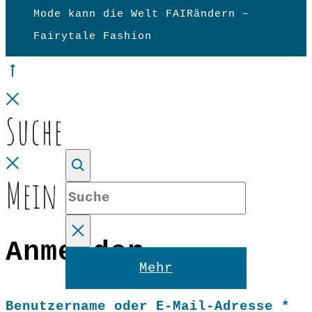
Mode kann die Welt FAIRändern –
Fairytale Fashion
Go
to
Close
Suche
top
Close
Mein Konto
Suche
Anmelden
Reset
Mehr
Er
Benutzername oder E-Mail-Adresse
*