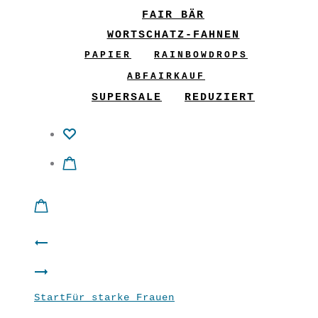
FAIR BÄR
WORTSCHATZ-FAHNEN
PAPIER
RAINBOWDROPS
ABFAIRKAUF
SUPERSALE
REDUZIERT
Product
GliX
navigation
Kleid
Wenderock
Start
Für starke Frauen
Shirt “Cosy” Rot
“Frische
“Dreams”