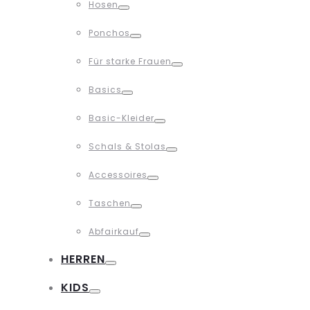
Hosen
Toggle
Ponchos
Toggle
Für starke Frauen
Toggle
Basics
Toggle
Basic-Kleider
Toggle
Schals & Stolas
Toggle
Accessoires
Toggle
Taschen
Toggle
Abfairkauf
Toggle
HERREN
Toggle
KIDS
Toggle