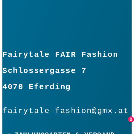
Fairytale FAIR Fashion
Schlossergasse 7
4070 Eferding
fairytale-fashion@gmx.at
0
0