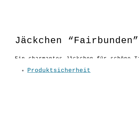
Jäckchen “Fairbunden”
Ein charmantes Jäckchen für schöne T
Produktsicherheit
Material: 100 % BW kbA
Pflege: 30 Grad
Grundfarbe: Burgund
S/ M/ L/ XL / XXL
UN2148