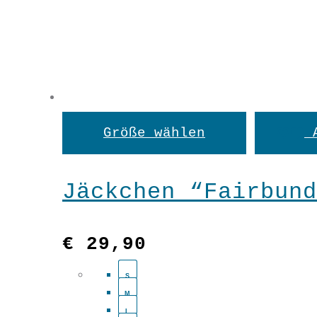
Dieses
Größe wählen
Produkt
weist
Jäckchen “Fairbund
mehrere
Variant
€
29,90
auf.
S
M
Die
L