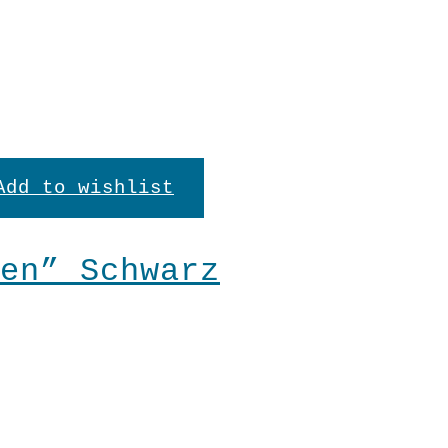
In den Warenkorb
Burgund
Menge
Add to wishlist
en” Schwarz
en