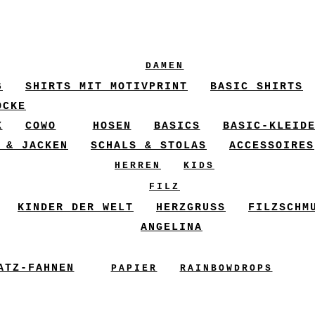
DAMEN
6
SHIRTS MIT MOTIVPRINT
BASIC SHIRTS
ÖCKE
X
COWO
HOSEN
BASICS
BASIC-KLEID
 & JACKEN
SCHALS & STOLAS
ACCESSOIRES
HERREN
KIDS
FILZ
KINDER DER WELT
HERZGRUSS
FILZSCHM
ANGELINA
ATZ-FAHNEN
PAPIER
RAINBOWDROPS