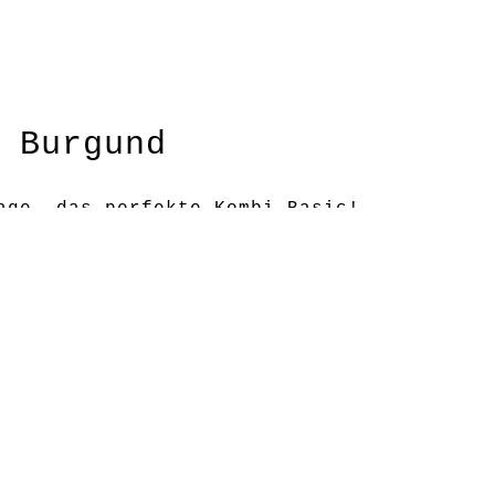
 Burgund
age, das perfekte Kombi-Basic!