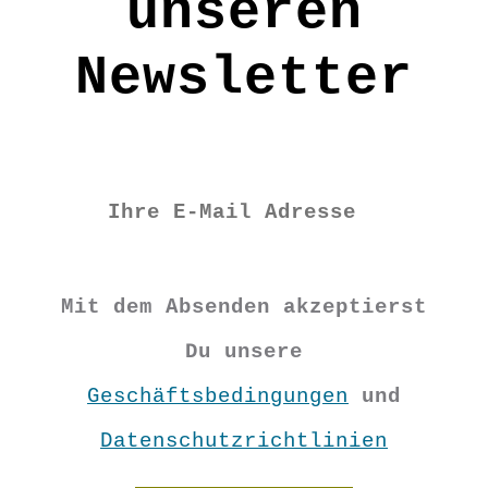
unseren
€
34,90
Newsletter
S
M
L
XL
Mit dem Absenden akzeptierst
Du unsere
Geschäftsbedingungen
und
Datenschutzrichtlinien
Basic