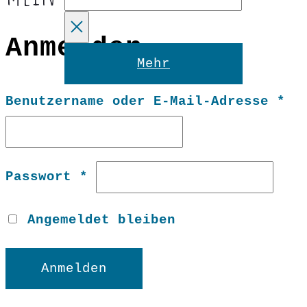
Anmelden
Reset
Mehr
Er
Benutzername oder E-Mail-Adresse
*
Erforderlich
Passwort
*
Angemeldet bleiben
Anmelden