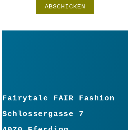
Tunika
"Looping"
In den Warenkorb
Petrol
Menge
Fairytale FAIR Fashion
Schlossergasse 7
4070 Eferding