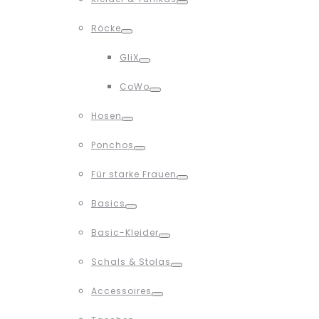
Toggle
Röcke
Toggle
GliX
Toggle
CoWo
Toggle
Hosen
Toggle
Ponchos
Toggle
Für starke Frauen
Toggle
Basics
Toggle
Basic-Kleider
Toggle
Schals & Stolas
Toggle
Accessoires
Toggle