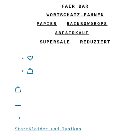
FAIR BÄR
WORTSCHATZ-FAHNEN
PAPIER
RAINBOWDROPS
ABFAIRKAUF
SUPERSALE
REDUZIERT
Product
Shirt
navigation
ANGELina
“Stil”
Start
Kleider und Tunikas
Basic Tunika
Radfahrerin
soft