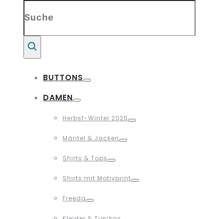
Search
for:
Suche
BUTTONS
Toggle
DAMEN
Toggle
Herbst-Winter 2025
Toggle
Mäntel & Jacken
Toggle
Shirts & Tops
Toggle
Shirts mit Motivprint
Toggle
Freeda
Toggle
Kleider & Tunikas