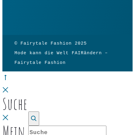
© Fairytale Fashion 2025
Mode kann die Welt FAIRändern –
Fairytale Fashion
Go
to
Close
Suche
top
Close
Mein Konto
Suche