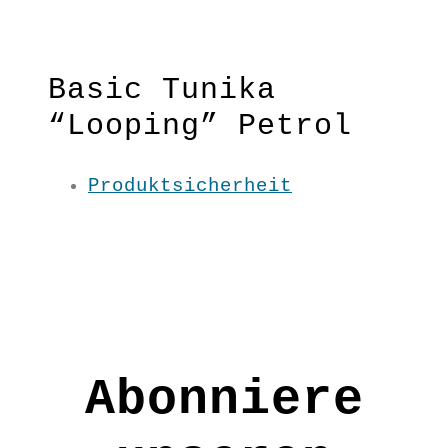
“Looping” Petrol
apricot
Basic Tunika
“Looping” Petrol
Produktsicherheit
Locker, legere ,trendy &
zeitlos- was will man mehr von
einem Basic?
Material:100 % BW kbA
Pflege: 30 Grad
Grundfarbe: Petrol
S / M / L / XL
Abonniere
UN8013