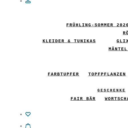
Account
FRÜHLING-SOMMER 202
R
KLEIDER & TUNIKAS
GLI
MÄNTEL
FARBTUPFER
TOPFPFLANZEN
GESCHENKE
FAIR BÄR
WORTSCH