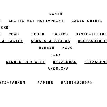
DAMEN
6
SHIRTS MIT MOTIVPRINT
BASIC SHIRTS
ÖCKE
X
COWO
HOSEN
BASICS
BASIC-KLEID
 & JACKEN
SCHALS & STOLAS
ACCESSOIRES
HERREN
KIDS
FILZ
KINDER DER WELT
HERZGRUSS
FILZSCHM
ANGELINA
ATZ-FAHNEN
PAPIER
RAINBOWDROPS