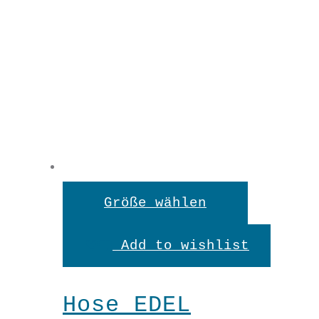
Dieses
Größe wählen
Produkt
Add to wishlist
weist
mehrere
Hose EDEL
Variante