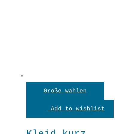
Dieses
Größe wählen
Produkt
Add to wishlist
weist
mehrere
Kleid kurz