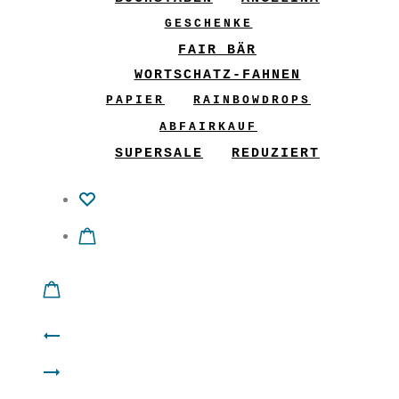
GESCHENKE
FAIR BÄR
WORTSCHATZ-FAHNEN
PAPIER
RAINBOWDROPS
ABFAIRKAUF
SUPERSALE
REDUZIERT
Product
Reise-
navigation
Jäckchen
Täschchen