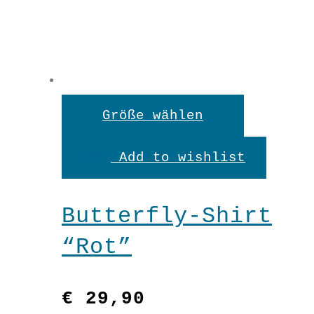
Dieses
Größe wählen
Produkt
Add to wishlist
weist
mehrere
Butterfly-Shirt
Variante
“Rot”
auf.
Die
€
29,90
Optionen