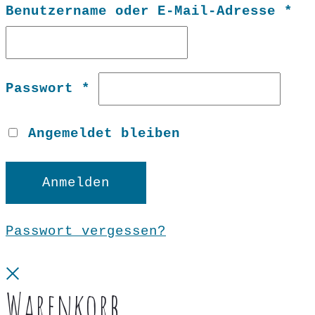
Er
Benutzername oder E-Mail-Adresse
*
Erforderlich
Passwort
*
Angemeldet bleiben
Anmelden
Passwort vergessen?
Close
Warenkorb