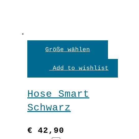
Dieses
Größe wählen
Produkt
Add to wishlist
weist
mehrere
Hose Smart
Variante
Schwarz
auf.
Die
€
42,90
Optionen