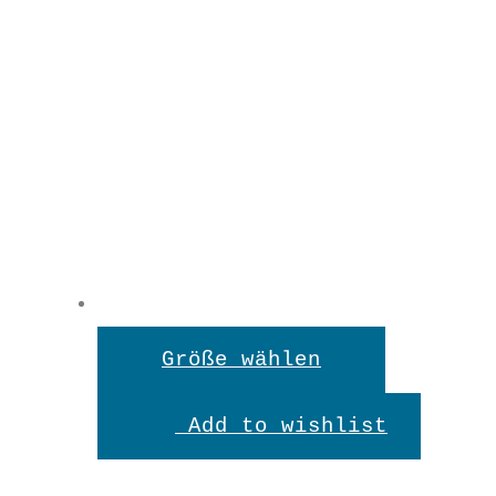
Dieses
Größe wählen
Produkt
Add to wishlist
weist
mehrere