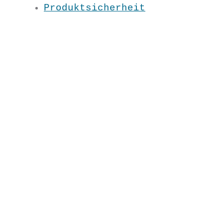
Farben- das Shirt mit dem
Produktsicherheit
Hypnose-Effekt 😉
Material:100 % BW kbA
Pflege: 30 Grad
Grundfarbe: Schwarz
XS /S/ M/ L/ XL / XXL / 3XL
SS2108
€
29,90
XS
S
M