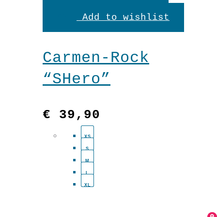
Produkt
Add to wishlist
weist
mehrere
Carmen-Rock
Variante
“SHero”
auf.
Die
€
39,90
Optionen
XS
können
S
auf
M
L
der
XL
Produkts