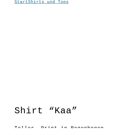
Start
Shirts und Tops
Shirt “Kaa”
“OPEN”
“Mutausbruch”
Schwarz
Shirt “Kaa”
Toller Print in Regenbogen-