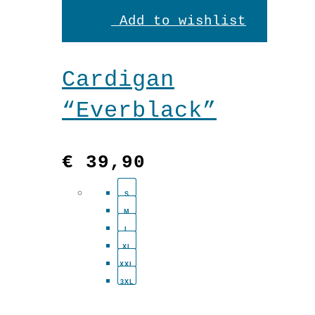
Add to wishlist
weist
mehrere
Cardigan
Variante
“Everblack”
auf.
Die
€
39,90
Optionen
S
können
M
auf
L
XL
der
XXL
3XL
Produkts