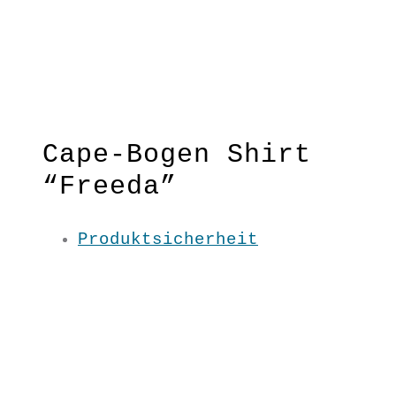
Cape-Bogen Shirt
“Freeda”
Produktsicherheit
Diese Mischung aus Poncho und
Bogenshirt ist nicht nur super
bequem zu tragen, sondern ist
auch das Wow-Statement für jedes
Outfit & Fans unserer Freeda-
Serie!
Fließender Schnitt