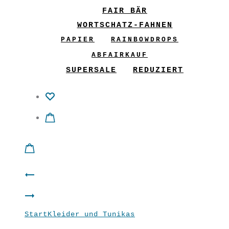
FAIR BÄR
WORTSCHATZ-FAHNEN
PAPIER
RAINBOWDROPS
ABFAIRKAUF
SUPERSALE
REDUZIERT
Product
Shirt
navigation
Hose
“Stil”
Start
Kleider und Tunikas
Cape-Bogen
Marlene
grau