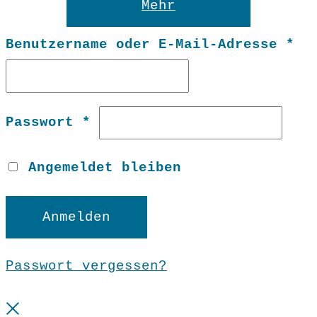
Mehr
Er
Benutzername oder E-Mail-Adresse
*
Erforderlich
Passwort
*
Angemeldet bleiben
Anmelden
Passwort vergessen?
Close