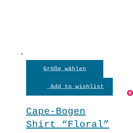
Cape-
Bogen
Shirt
Dieses
Größe wählen
In den Warenkorb
"Freeda"
Produkt
Menge
Add to wishlist
weist
0
0
mehrere
Cape-Bogen
Variante
Shirt “Floral”
auf.