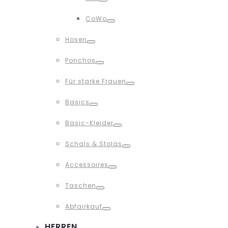
Toggle
CoWo
Toggle
Hosen
Toggle
Ponchos
Toggle
Für starke Frauen
Toggle
Basics
Toggle
Basic-Kleider
Toggle
Schals & Stolas
Toggle
Accessoires
Toggle
Taschen
Toggle
Abfairkauf
Toggle
HERREN