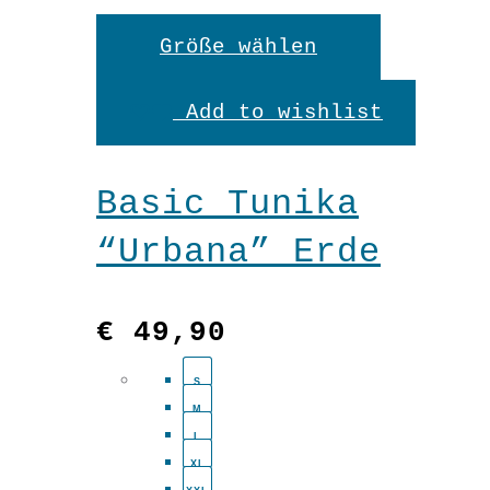
Dieses
Größe wählen
Produkt
Add to wishlist
weist
mehrere
Basic Tunika
Variante
“Urbana” Erde
auf.
Die
€
49,90
Optionen
S
können
M
auf
L
XL
der