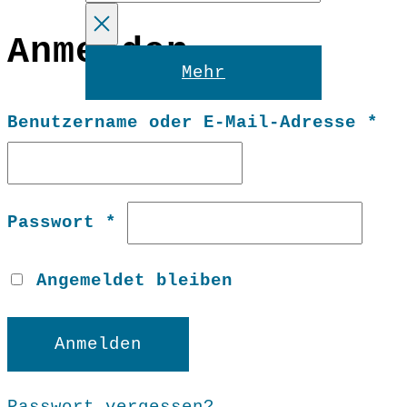
Anmelden
Reset
Mehr
Er
Benutzername oder E-Mail-Adresse
*
Erforderlich
Passwort
*
Angemeldet bleiben
Anmelden
Passwort vergessen?