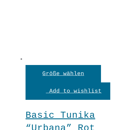
Dieses
Größe wählen
Produkt
Add to wishlist
weist
mehrere
Basic Tunika
Variante
“Urbana” Rot
auf.