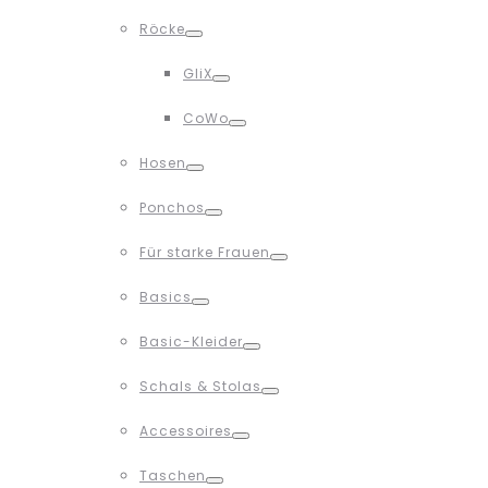
Toggle
Röcke
Toggle
GliX
Toggle
CoWo
Toggle
Hosen
Toggle
Ponchos
Toggle
Für starke Frauen
Toggle
Basics
Toggle
Basic-Kleider
Toggle
Schals & Stolas
Toggle
Accessoires
Toggle
Taschen