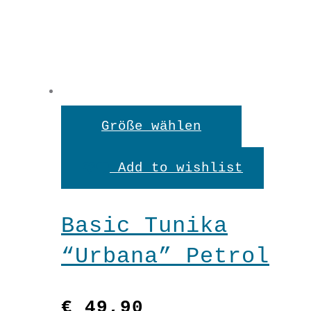
Basic
Tunika
"Urbana"
In den Warenkorb
Royalblue
Dieses
Größe wählen
Menge
Produkt
Add to wishlist
weist
mehrere
Basic Tunika
Variante
“Urbana” Petrol
auf.
Die
€
49,90