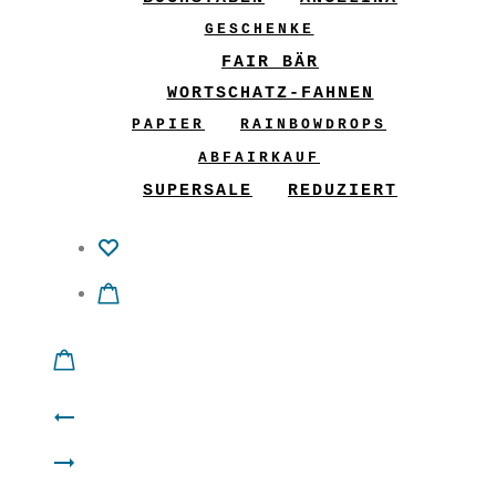
GESCHENKE
FAIR BÄR
WORTSCHATZ-FAHNEN
PAPIER
RAINBOWDROPS
ABFAIRKAUF
SUPERSALE
REDUZIERT
Product
Shirt
navigation
Basic
“STAR”