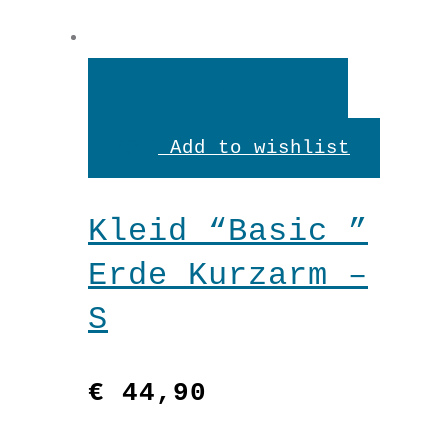
"Fairbunden"
Petrol
In
In den Warenkorb
Menge
den
Add to wishlist
Warenkorb
Kleid “Basic ”
Erde Kurzarm –
S
€
44,90