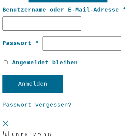
Er
Benutzername oder E-Mail-Adresse
*
Erforderlich
Passwort
*
Angemeldet bleiben
Anmelden
Passwort vergessen?
Close