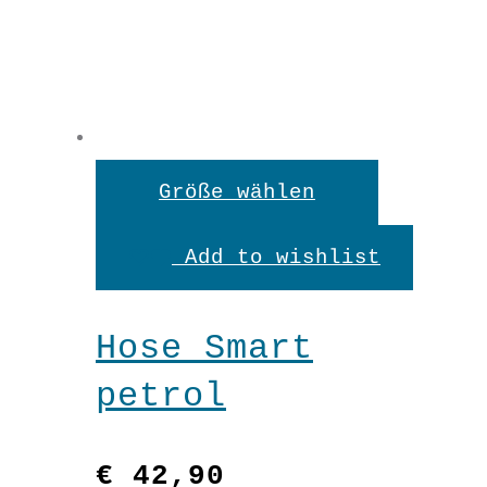
Dieses
Größe wählen
Produkt
Add to wishlist
weist
mehrere
Hose Smart
Variante
petrol
auf.
Die
€
42,90