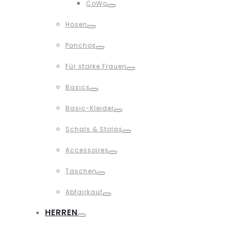
CoWo
Toggle
Hosen
Toggle
Ponchos
Toggle
Für starke Frauen
Toggle
Basics
Toggle
Basic-Kleider
Toggle
Schals & Stolas
Toggle
Accessoires
Toggle
Taschen
Toggle
Abfairkauf
Toggle
HERREN
Toggle