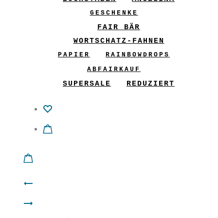
GESCHENKE
FAIR BÄR
WORTSCHATZ-FAHNEN
PAPIER
RAINBOWDROPS
ABFAIRKAUF
SUPERSALE
REDUZIERT
Product
A-
navigation
CoWo
Shirt