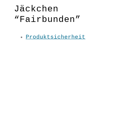
Jäckchen
“Fairbunden”
Petrol
Produktsicherheit
Ein charmantes Jäckchen für
schöne Tage, das perfekte Kombi-
Basic!
Material: 100 % BW kbA
Pflege: 30 Grad
Grundfarbe: Petrol
S/ M/ L/ XL / XXL
UN9121