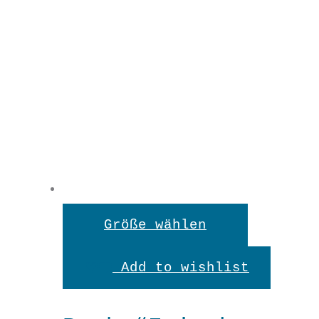
Dieses
Größe wählen
Produkt
Add to wishlist
weist
mehrere