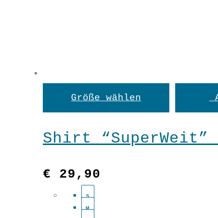
Dieses
Größe wählen
Produkt
weist
Shirt “SuperWeit” 
mehrere
Variant
€
29,90
auf.
S
M
Die