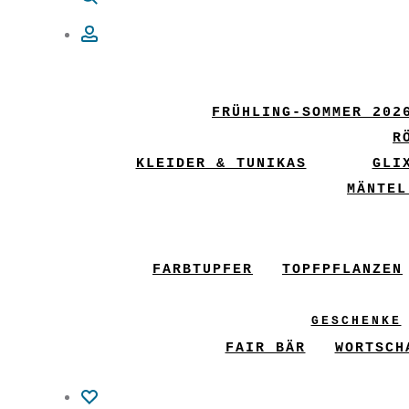
Account
FRÜHLING-SOMMER 202
R
KLEIDER & TUNIKAS
GLI
MÄNTEL
FARBTUPFER
TOPFPFLANZEN
GESCHENKE
FAIR BÄR
WORTSCH