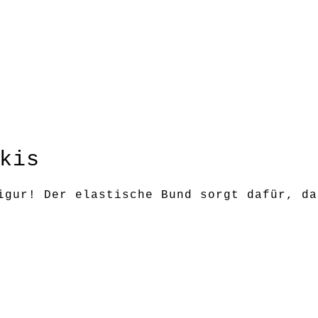
kis
igur! Der elastische Bund sorgt dafür, da
wollen’s kurz, die anderen über den Po 😉
eilen kombinieren.