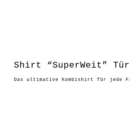
Shirt “SuperWeit” Tür
Das ultimative Kombishirt für jede F
Länge positionieren kann (die einen 
wirklich vielen verschiedenen Untert
Fließender Schnitt, elastischer Bund
Material:100 % BW kbA
Pflege: 30 Grad
Grundfarbe: Türkis