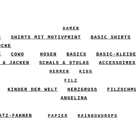
DAMEN
6
SHIRTS MIT MOTIVPRINT
BASIC SHIRTS
ÖCKE
X
COWO
HOSEN
BASICS
BASIC-KLEID
 & JACKEN
SCHALS & STOLAS
ACCESSOIRES
HERREN
KIDS
FILZ
KINDER DER WELT
HERZGRUSS
FILZSCHM
ANGELINA
ATZ-FAHNEN
PAPIER
RAINBOWDROPS