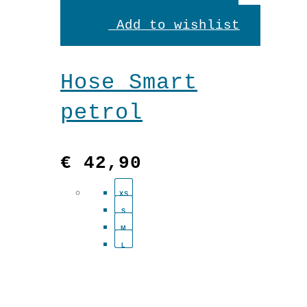
Produkt
Add to wishlist
weist
mehrere
Hose Smart
Variante
petrol
auf.
Die
€
42,90
Optionen
XS
können
S
auf
M
L
der
Produkts