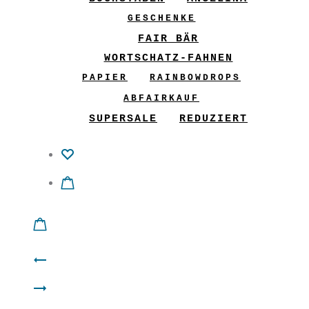
GESCHENKE
FAIR BÄR
WORTSCHATZ-FAHNEN
PAPIER
RAINBOWDROPS
ABFAIRKAUF
SUPERSALE
REDUZIERT
Product
Shirt
navigation
Kleid
“2in1”