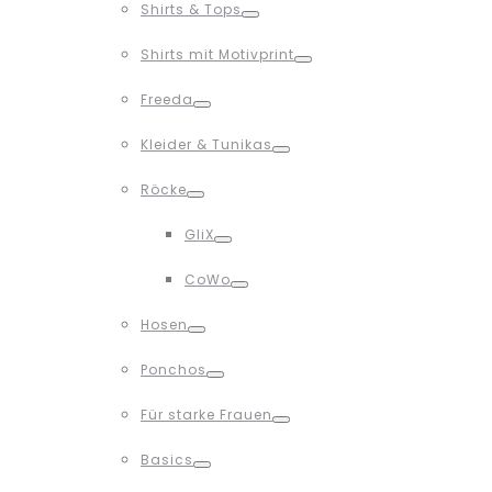
Shirts & Tops
Toggle
Shirts mit Motivprint
Toggle
Freeda
Toggle
Kleider & Tunikas
Toggle
Röcke
Toggle
GliX
Toggle
CoWo
Toggle
Hosen
Toggle
Ponchos
Toggle
Für starke Frauen
Toggle
Basics
Toggle