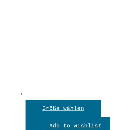
Dieses
Größe wählen
Produkt
Add to wishlist
weist