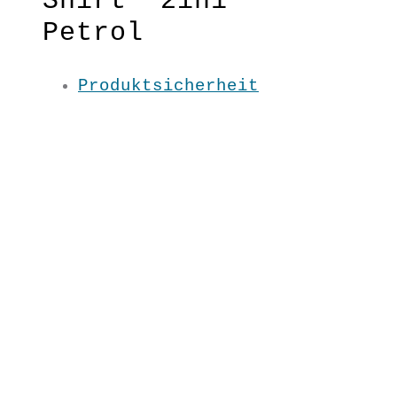
Shirt “2in1”
Petrol
Produktsicherheit
Du kannst das Shirt mit dem V-
Ausschnitt vorne oder hinten
tragen bzw. mit dem Rundhals-
Ausschnitt vorne oder hinten, je
nachdem wie’s besser passt oder
gefällt! Somit wird es zum
Kombi-Liebling für viele
Outfits!
Material:100 % BW kbA
Pflege: 30 Grad
Grundfarbe: Petrol
S/ M/ L/ XL / XXL
UN4001