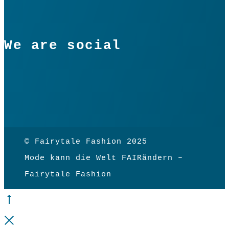
We are social
© Fairytale Fashion 2025
Mode kann die Welt FAIRändern –
Fairytale Fashion
Go
to
Close