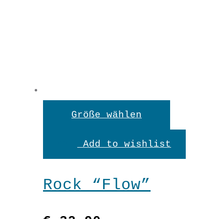
Dieses
Größe wählen
Produkt
Add to wishlist
weist
mehrere
Rock “Flow”
Variante
auf.