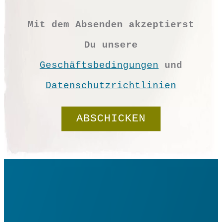
Vorrätig
Mit dem Absenden akzeptierst
Du unsere
Filzbuchstabe
Geschäftsbedingungen
und
E
Datenschutzrichtlinien
Menge
In den Warenkorb