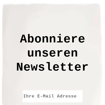
Handwerkskunst und mit viel
Liebe zum Detail entstanden
diese Buchstaben. Gestalte mit
ihnen eine Girlande nach Wunsch!
Größe: H ca.7 cm
Abonniere
Material: 100% Wolle
unseren
Pflege: mit feuchtem Tuch
abtupfen
Newsletter
FE9905
€
4,90