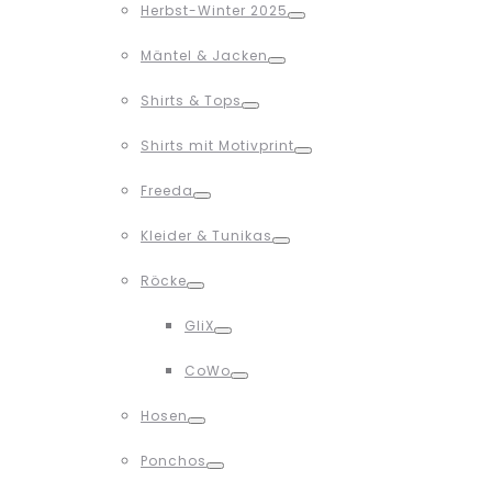
Herbst-Winter 2025
Toggle
Mäntel & Jacken
Toggle
Shirts & Tops
Toggle
Shirts mit Motivprint
Toggle
Freeda
Toggle
Kleider & Tunikas
Toggle
Röcke
Toggle
GliX
Toggle
CoWo
Toggle
Hosen
Toggle
Ponchos
Toggle