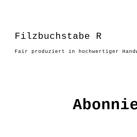
Filzbuchstabe R
Fair produziert in hochwertiger Hand
Gestalte mit ihnen eine Girlande nac
Größe: H ca.7 cm
Material: 100% Wolle
Pflege: mit feuchtem Tuch abtupfen
Abonni
FE9918