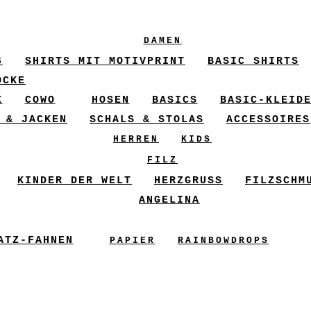
DAMEN
6
SHIRTS MIT MOTIVPRINT
BASIC SHIRTS
ÖCKE
X
COWO
HOSEN
BASICS
BASIC-KLEID
 & JACKEN
SCHALS & STOLAS
ACCESSOIRES
HERREN
KIDS
FILZ
KINDER DER WELT
HERZGRUSS
FILZSCHM
ANGELINA
ATZ-FAHNEN
PAPIER
RAINBOWDROPS