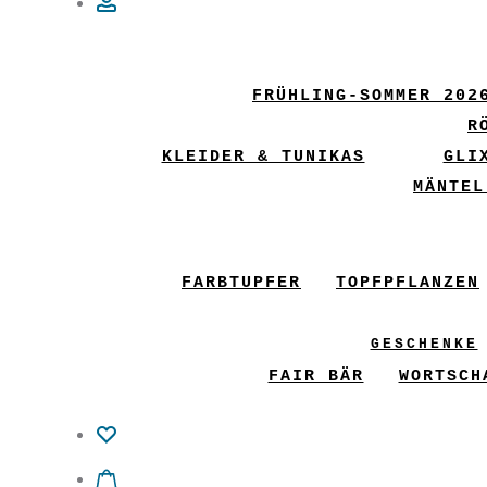
Account
FRÜHLING-SOMMER 202
R
KLEIDER & TUNIKAS
GLI
MÄNTEL
FARBTUPFER
TOPFPFLANZEN
GESCHENKE
FAIR BÄR
WORTSCH