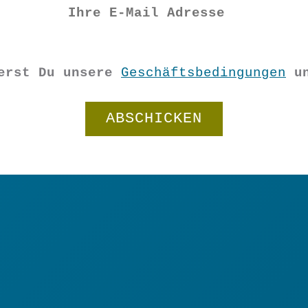
ierst Du unsere
Geschäftsbedingungen
u
Filzbuchstabe
R
In den Warenkorb
Menge