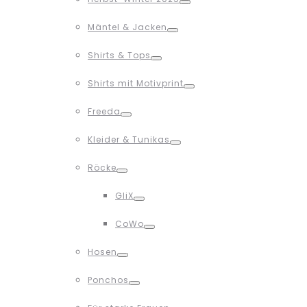
Toggle
Mäntel & Jacken
Toggle
Shirts & Tops
Toggle
Shirts mit Motivprint
Toggle
Freeda
Toggle
Kleider & Tunikas
Toggle
Röcke
Toggle
GliX
Toggle
CoWo
Toggle
Hosen
Toggle
Ponchos
Toggle