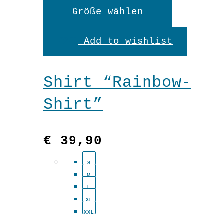
Dieses
Größe wählen
Produkt
Add to wishlist
weist
mehrere
Shirt “Rainbow-
Variante
Shirt”
auf.
Die
€
39,90
Optionen
S
können
M
auf
L
XL
der
XXL