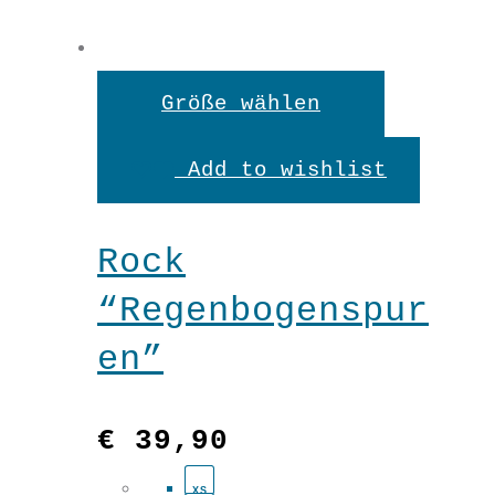
Dieses
Größe wählen
Produkt
Add to wishlist
weist
mehrere
Rock
Variante
“Regenbogenspur
auf.
en”
Die
Optionen
€
39,90
können
XS