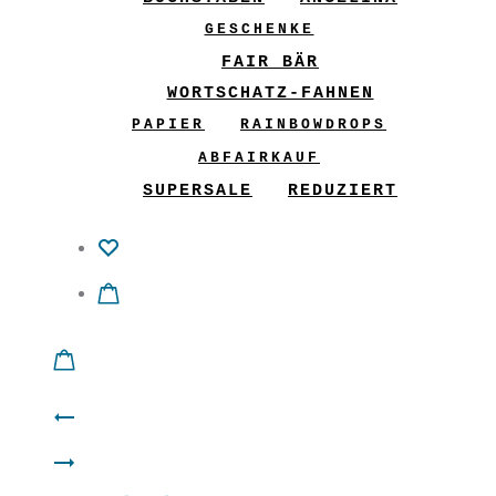
GESCHENKE
FAIR BÄR
WORTSCHATZ-FAHNEN
PAPIER
RAINBOWDROPS
ABFAIRKAUF
SUPERSALE
REDUZIERT
Product
Filzkette
navigation
Sitzkissen
Warmer