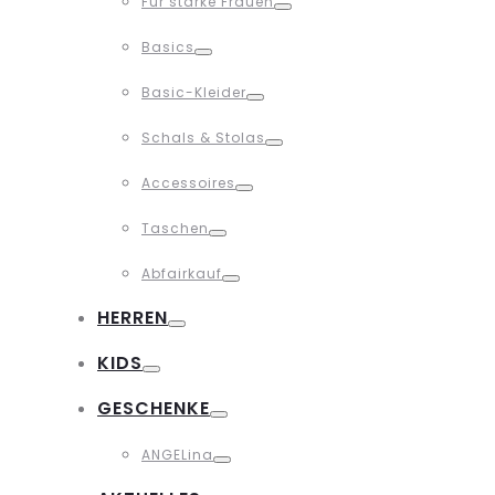
Für starke Frauen
Toggle
Basics
Toggle
Basic-Kleider
Toggle
Schals & Stolas
Toggle
Accessoires
Toggle
Taschen
Toggle
Abfairkauf
Toggle
HERREN
Toggle
KIDS
Toggle
GESCHENKE
Toggle
ANGELina
Toggle