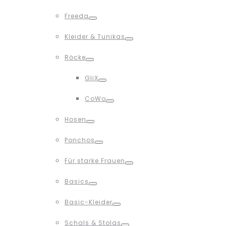
Toggle
Freeda
Toggle
Kleider & Tunikas
Toggle
Röcke
Toggle
GliX
Toggle
CoWo
Toggle
Hosen
Toggle
Ponchos
Toggle
Für starke Frauen
Toggle
Basics
Toggle
Basic-Kleider
Toggle
Schals & Stolas