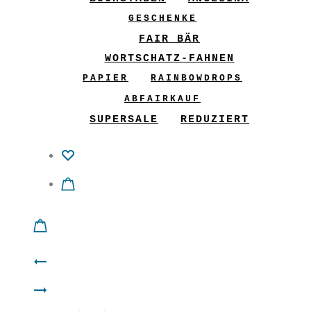
GESCHENKE
FAIR BÄR
WORTSCHATZ-FAHNEN
PAPIER
RAINBOWDROPS
ABFAIRKAUF
SUPERSALE
REDUZIERT
Product
Filzbuchstabe
navigation
Filzbuchstabe
M