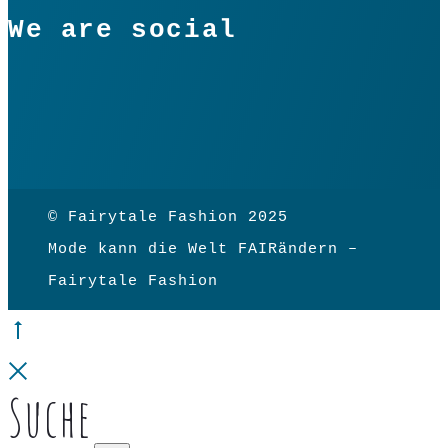
We are social
© Fairytale Fashion 2025
Mode kann die Welt FAIRändern –
Fairytale Fashion
Go
to
Close
Suche
top