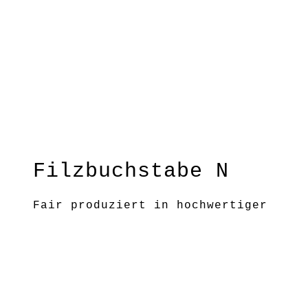
Filzbuchstabe N
Fair produziert in hochwertiger
Handwerkskunst und mit viel
Liebe zum Detail entstanden
diese Buchstaben. Gestalte mit
ihnen eine Girlande nach Wunsch!
Größe: H ca.7 cm