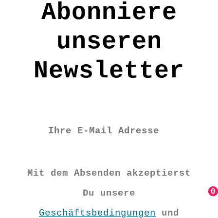
Abonniere
Material: 100% Wolle
unseren
Pflege: mit feuchtem Tuch
abtupfen
Newsletter
FE9914
€
4,90
Vorrätig
Mit dem Absenden akzeptierst
0
0
Du unsere
Filzbuchstabe
Geschäftsbedingungen
und
N