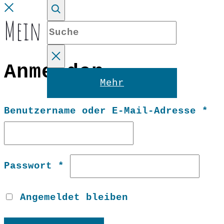
Close
Mein Konto
Suche
Anmelden
Reset
Mehr
Er
Benutzername oder E-Mail-Adresse
*
Erforderlich
Passwort
*
Angemeldet bleiben