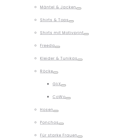
Toggle
Mäntel & Jacken
Toggle
Shirts & Tops
Toggle
Shirts mit Motivprint
Toggle
Freeda
Toggle
Kleider & Tunikas
Toggle
Röcke
Toggle
GliX
Toggle
CoWo
Toggle
Hosen
Toggle
Ponchos
Toggle
Für starke Frauen