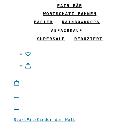
FAIR BÄR
WORTSCHATZ-FAHNEN
PAPIER
RAINBOWDROPS
ABFAIRKAUF
SUPERSALE
REDUZIERT
Product
Filz
navigation
Filz
Kinder
Start
Filz
Kinder der Welt
Filz Kinder der
Kinder
der