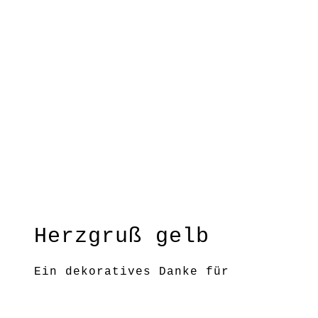
Herzgruß gelb
Ein dekoratives Danke für
besondere Menschen – zBsp auch
für dich selber