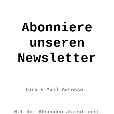
Größe: H: ca.35-38cm
Material: Merinofilz
Abonniere
Pflege: Handwäsche
FE2221
unseren
Newsletter
€
10,90
Vorrätig
Herzgruß
Mit dem Absenden akzeptierst