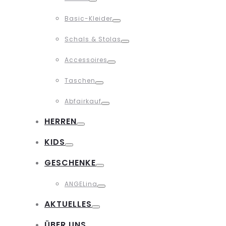
Toggle
Basic-Kleider
Toggle
Schals & Stolas
Toggle
Accessoires
Toggle
Taschen
Toggle
Abfairkauf
Toggle
HERREN
Toggle
KIDS
Toggle
GESCHENKE
Toggle
ANGELina
Toggle
AKTUELLES
Toggle
ÜBER UNS