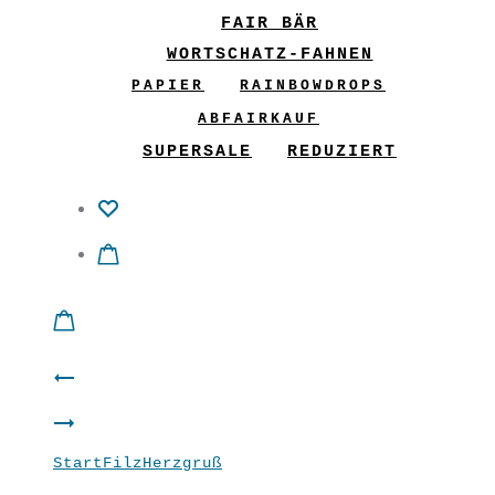
FAIR BÄR
WORTSCHATZ-FAHNEN
PAPIER
RAINBOWDROPS
ABFAIRKAUF
SUPERSALE
REDUZIERT
Product
Topfpflanze
navigation
Herzgruß
petrol
Start
Filz
Herzgruß
Herzgruß gelb
orange