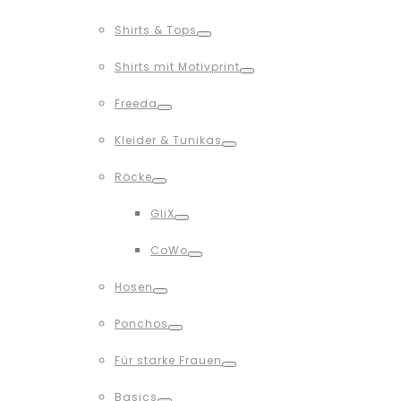
Toggle
Shirts & Tops
Toggle
Shirts mit Motivprint
Toggle
Freeda
Toggle
Kleider & Tunikas
Toggle
Röcke
Toggle
GliX
Toggle
CoWo
Toggle
Hosen
Toggle
Ponchos
Toggle
Für starke Frauen
Toggle
Basics