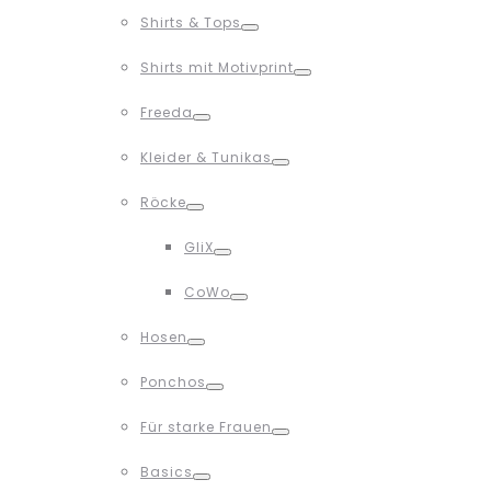
Toggle
Shirts & Tops
Toggle
Shirts mit Motivprint
Toggle
Freeda
Toggle
Kleider & Tunikas
Toggle
Röcke
Toggle
GliX
Toggle
CoWo
Toggle
Hosen
Toggle
Ponchos
Toggle
Für starke Frauen
Toggle
Basics