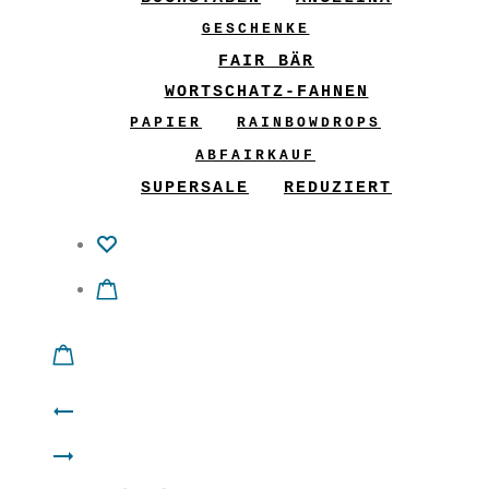
GESCHENKE
FAIR BÄR
WORTSCHATZ-FAHNEN
PAPIER
RAINBOWDROPS
ABFAIRKAUF
SUPERSALE
REDUZIERT
Product
Filzbuchstabe
navigation
Filzbuchstabe
J