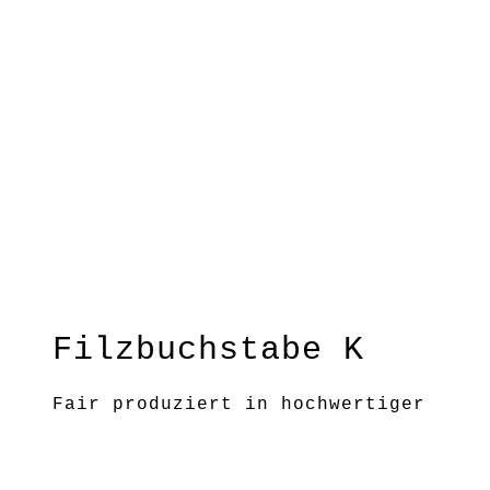
Filzbuchstabe K
Fair produziert in hochwertiger
Handwerkskunst und mit viel
Liebe zum Detail entstanden
diese Buchstaben. Gestalte mit