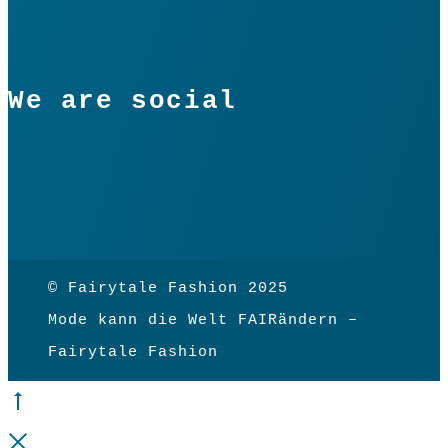
We are social
© Fairytale Fashion 2025
Mode kann die Welt FAIRändern –
Fairytale Fashion
Go
to
Close