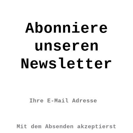
ihnen eine Girlande nach Wunsch!
Größe: H ca.7 cm
Abonniere
Material: 100% Wolle
unseren
Pflege: mit feuchtem Tuch
abtupfen
Newsletter
FE9911
€
4,90
Vorrätig
Mit dem Absenden akzeptierst