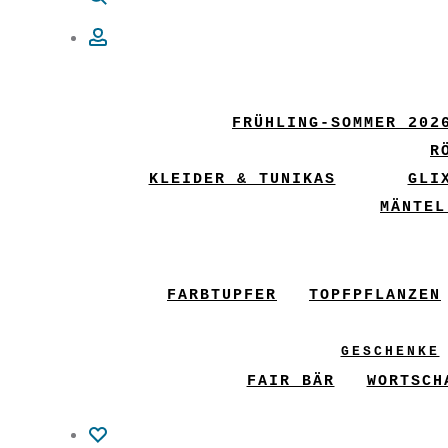
Account
FRÜHLING-SOMMER 202
R
KLEIDER & TUNIKAS
GLI
MÄNTEL
FARBTUPFER
TOPFPFLANZEN
GESCHENKE
FAIR BÄR
WORTSCH