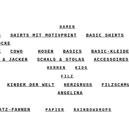
DAMEN
6
SHIRTS MIT MOTIVPRINT
BASIC SHIRTS
ÖCKE
X
COWO
HOSEN
BASICS
BASIC-KLEID
 & JACKEN
SCHALS & STOLAS
ACCESSOIRES
HERREN
KIDS
FILZ
KINDER DER WELT
HERZGRUSS
FILZSCHM
ANGELINA
ATZ-FAHNEN
PAPIER
RAINBOWDROPS