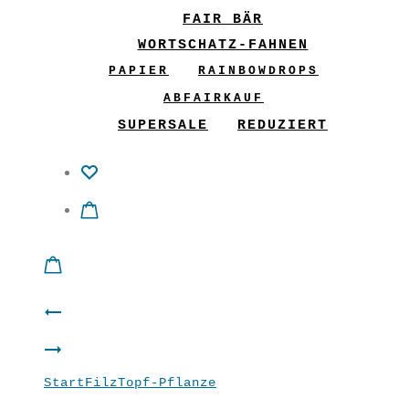
FAIR BÄR
WORTSCHATZ-FAHNEN
PAPIER
RAINBOWDROPS
ABFAIRKAUF
SUPERSALE
REDUZIERT
Product
Topfpflanze
navigation
Topfpflanze
violett
Start
Filz
Topf-Pflanze
Topfpflanze malve
orange