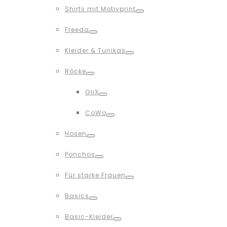
Shirts mit Motivprint
Toggle
Freeda
Toggle
Kleider & Tunikas
Toggle
Röcke
Toggle
GliX
Toggle
CoWo
Toggle
Hosen
Toggle
Ponchos
Toggle
Für starke Frauen
Toggle
Basics
Toggle
Basic-Kleider