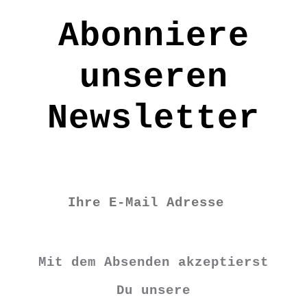
Material: Merinofilz
Abonniere
Pflege: Handwäsche
FE1453
unseren
Newsletter
€
15,90
Vorrätig
Topfpflanze
Mit dem Absenden akzeptierst
malve
Du unsere
Menge