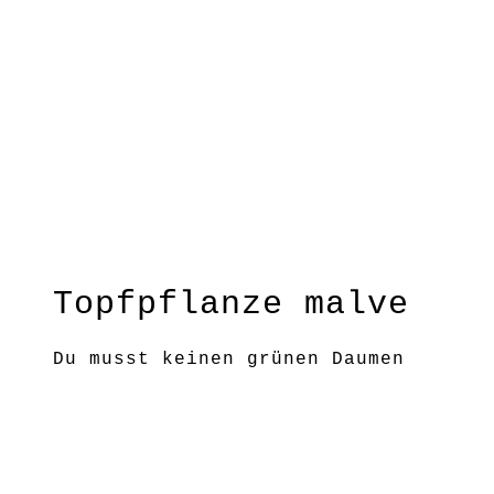
Topfpflanze malve
Du musst keinen grünen Daumen
haben, um die Welt zum Blühen zu
bringen!
Größe: H: ca. 15 cm