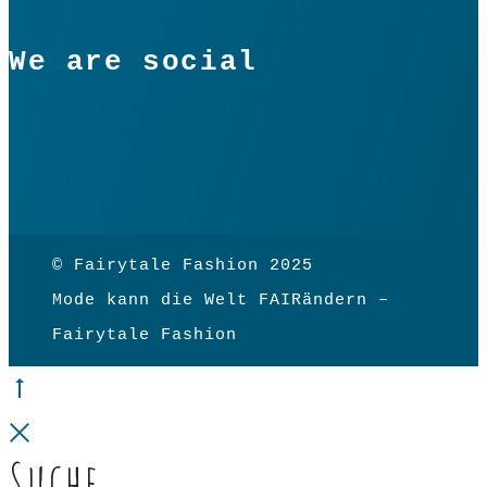
We are social
© Fairytale Fashion 2025
Mode kann die Welt FAIRändern –
Fairytale Fashion
Go
to
Close
Suche
top