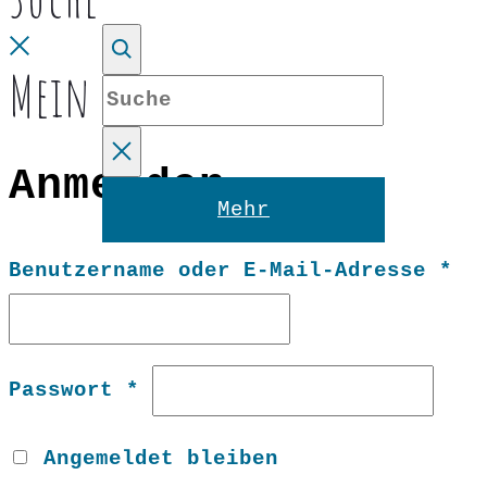
Close
Mein Konto
Suche
Anmelden
Reset
Mehr
Er
Benutzername oder E-Mail-Adresse
*
Erforderlich
Passwort
*
Angemeldet bleiben