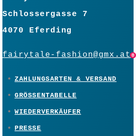
Schlossergasse 7
4070 Eferding
fairytale-fashion@gmx.at
0
0
ZAHLUNGSARTEN & VERSAND
GRÖSSENTABELLE
WIEDERVERKÄUFER
PRESSE