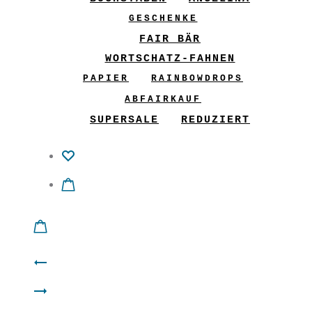
GESCHENKE
FAIR BÄR
WORTSCHATZ-FAHNEN
PAPIER
RAINBOWDROPS
ABFAIRKAUF
SUPERSALE
REDUZIERT
Product
ANGELina
navigation
Gedankensammler
Pipi