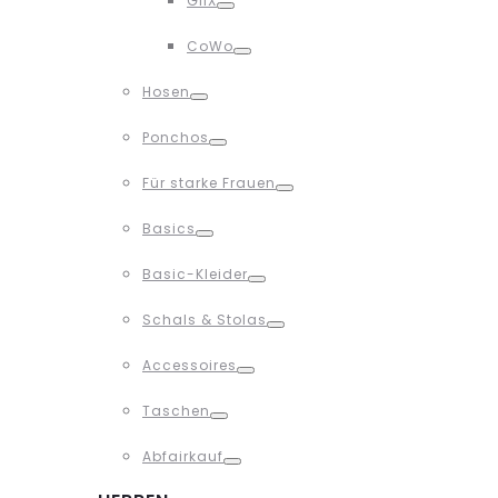
GliX
Toggle
CoWo
Toggle
Hosen
Toggle
Ponchos
Toggle
Für starke Frauen
Toggle
Basics
Toggle
Basic-Kleider
Toggle
Schals & Stolas
Toggle
Accessoires
Toggle
Taschen
Toggle
Abfairkauf
Toggle