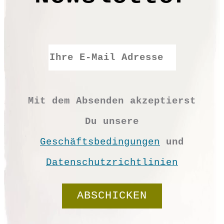
Erinnerung für die ersten Jahre
eines Kindes.
Format: 7×7 cm
Material: Loktapapier
PP5025
Mit dem Absenden akzeptierst
€
5,90
Du unsere
Geschäftsbedingungen
und
Datenschutzrichtlinien
Vorrätig
Gedankensammler