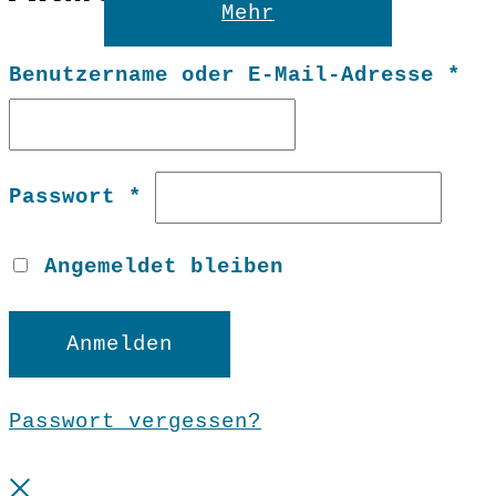
Mehr
Er
Benutzername oder E-Mail-Adresse
*
Erforderlich
Passwort
*
Angemeldet bleiben
Anmelden
Passwort vergessen?
Close