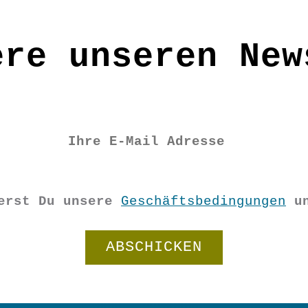
ere unseren New
Tuch abwischen bzw. abtupfen;
ierst Du unsere
Geschäftsbedingungen
u