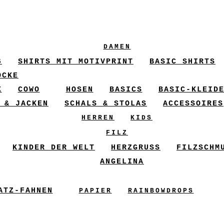
DAMEN
6
SHIRTS MIT MOTIVPRINT
BASIC SHIRTS
ÖCKE
X
COWO
HOSEN
BASICS
BASIC-KLEID
 & JACKEN
SCHALS & STOLAS
ACCESSOIRES
HERREN
KIDS
FILZ
KINDER DER WELT
HERZGRUSS
FILZSCHM
ANGELINA
ATZ-FAHNEN
PAPIER
RAINBOWDROPS