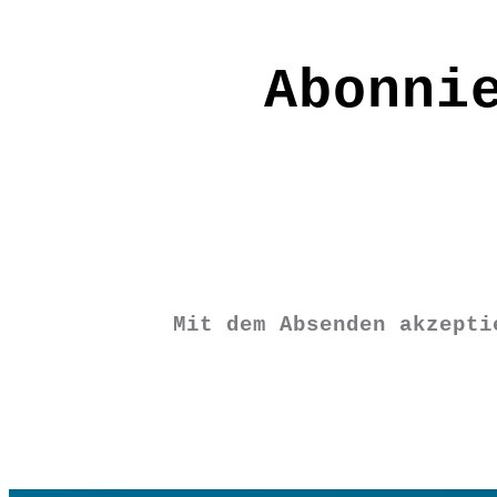
Größe: ca.2m lang
Abonni
Material: 100% Wolle
Pflege: Mit heißem Wasser und einem 
FE2325
€
9,90
Mit dem Absenden akzept
Nicht vorrätig