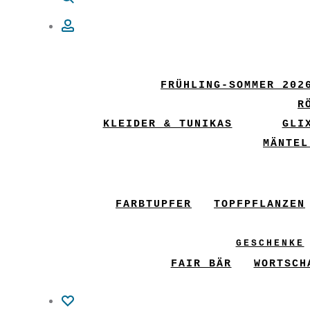
Account
FRÜHLING-SOMMER 202
R
KLEIDER & TUNIKAS
GLI
MÄNTEL
FARBTUPFER
TOPFPFLANZEN
GESCHENKE
FAIR BÄR
WORTSCH