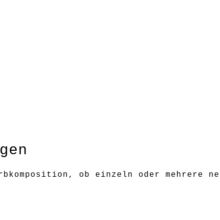
gen
rbkomposition, ob einzeln oder mehrere ne
nnen von der Darstellung an Ihrem Monitor
egelmäßigkeiten sind bei diesen handgefer