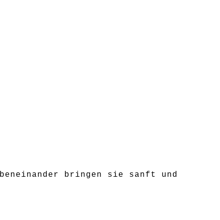
beneinander bringen sie sanft und
 abweichen, geringe
tigten Produkten möglich