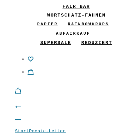
FAIR BÄR
WORTSCHATZ-FAHNEN
PAPIER
RAINBOWDROPS
ABFAIRKAUF
SUPERSALE
REDUZIERT
Product
Gedankensammler
navigation
Gedankensammler
violett
Start
Poesie-Leiter
Gedankensammler rot
gelb