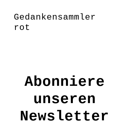
Gedankensammler
rot
notiere jeden Monat ganz kurz
einen schönen Gedanken & mach so
aus diesem kleinen
Gedankensammler eine ganz
persönliche Schatzsammlung
Abonniere
wertvoller Momente, Worte &
Gefühle – ein schönes Geschenk
u.a. zur Geburt, für einen
unseren
Neuanfang, für ein neues Jahr
oder einfach so. Die ganze
Newsletter
Regenbogenserie ist ideal als
Erinnerung für die ersten Jahre
eines Kindes.