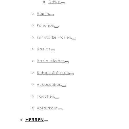
CoWo
Toggle
Hosen
Toggle
Ponchos
Toggle
Für starke Frauen
Toggle
Basics
Toggle
Basic-Kleider
Toggle
Schals & Stolas
Toggle
Accessoires
Toggle
Taschen
Toggle
Abfairkauf
Toggle
HERREN
Toggle