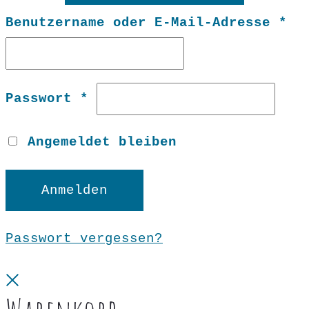
Er
Benutzername oder E-Mail-Adresse
*
Erforderlich
Passwort
*
Angemeldet bleiben
Anmelden
Passwort vergessen?
Close