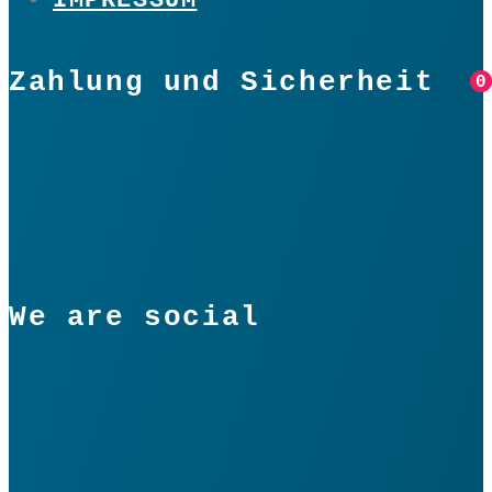
Zahlung und Sicherheit
0
0
We are social