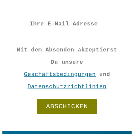
Format: 7×7 cm
Material: Loktapapier
PP5026
Mit dem Absenden akzeptierst
€
5,90
Du unsere
Geschäftsbedingungen
und
Datenschutzrichtlinien
Vorrätig
Gedankensammler
rot