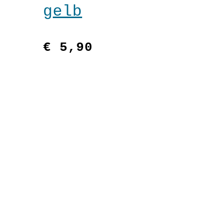
gelb
€
5,90