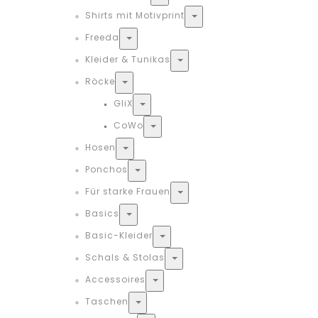
Shirts mit Motivprint
Toggle
Freeda
Toggle
Kleider & Tunikas
Toggle
Röcke
Toggle
GliX
Toggle
CoWo
Toggle
Hosen
Toggle
Ponchos
Toggle
Für starke Frauen
Toggle
Basics
Toggle
Basic-Kleider
Toggle
Schals & Stolas
Toggle
Accessoires
Toggle
Taschen
Toggle