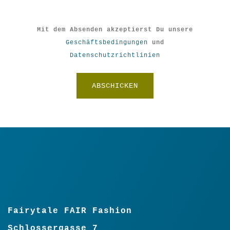
bedruckten Stoffe. Nachhaltig
Ordnung schaffen!
Mit dem Absenden akzeptierst Du unsere
Größe: B/H/T 40 x 30 x 15cm
Geschäftsbedingungen
und
Material: 100% BW kbA
Datenschutzrichtlinien
Pflege: Handwäsche
Grundfarbe: Schwarz
BG2530
€
26,90
Vorrätig
Ordungswunder
"MUT"
L
Fairytale FAIR Fashion
Menge
Schlossergasse 7
In den Warenkorb