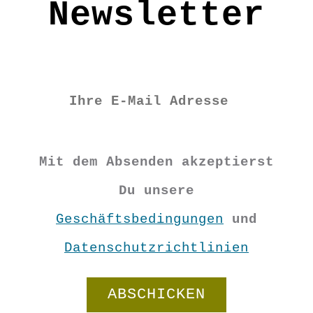
Newsletter
unsere restlichen bedruckten
Stoffe. Nachhaltig Ordnung
schaffen!
Größe: B/H/T 30 x 20 x 12cm
Material: 100% BW kbA
Pflege: Handwäsche
Grundfarbe: Schwarz
BG2531
Mit dem Absenden akzeptierst
Du unsere
€
22,90
Geschäftsbedingungen
und
Datenschutzrichtlinien
Vorrätig