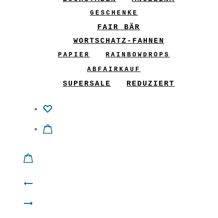
GESCHENKE
FAIR BÄR
WORTSCHATZ-FAHNEN
PAPIER
RAINBOWDROPS
ABFAIRKAUF
SUPERSALE
REDUZIERT
Product
Ordungswunder
navigation
Filz
“MUT”