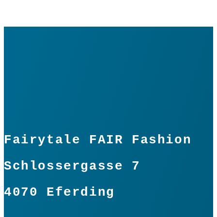
Ordungswunder
"MUT"
S
In den Warenkorb
Menge
Fairytale FAIR Fashion
Schlossergasse 7
4070 Eferding