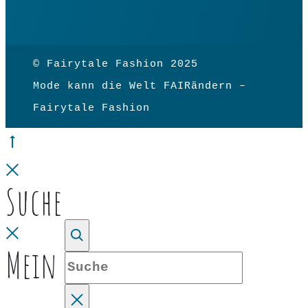
© Fairytale Fashion 2025
Mode kann die Welt FAIRändern –
Fairytale Fashion
Go
to
Close
Suche
top
Close
Mein Konto
Suche