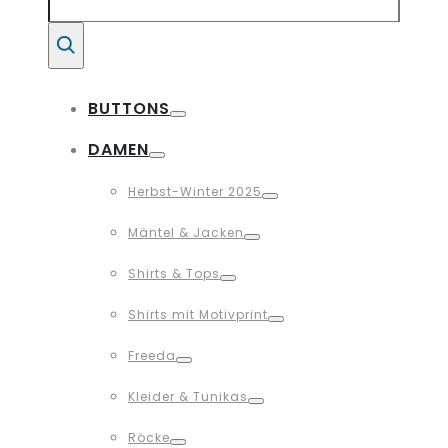
for:
Suche
BUTTONS
Toggle
DAMEN
Toggle
Herbst-Winter 2025
Toggle
Mäntel & Jacken
Toggle
Shirts & Tops
Toggle
Shirts mit Motivprint
Toggle
Freeda
Toggle
Kleider & Tunikas
Toggle
Röcke