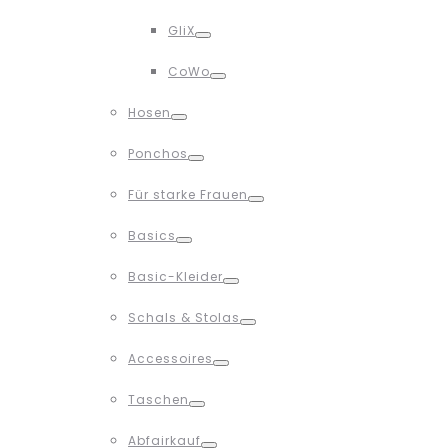
Toggle
GliX
Toggle
CoWo
Toggle
Hosen
Toggle
Ponchos
Toggle
Für starke Frauen
Toggle
Basics
Toggle
Basic-Kleider
Toggle
Schals & Stolas
Toggle
Accessoires
Toggle
Taschen
Toggle
Abfairkauf