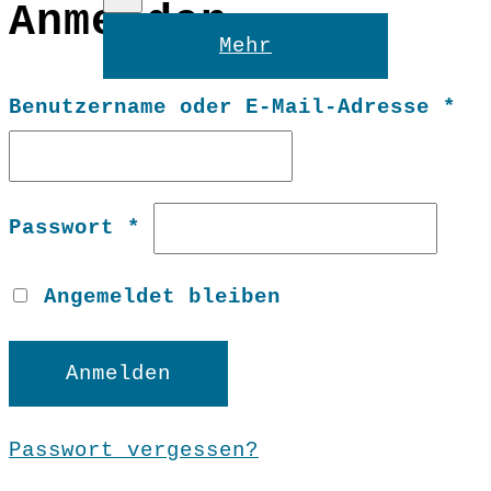
Anmelden
Reset
Mehr
Er
Benutzername oder E-Mail-Adresse
*
Erforderlich
Passwort
*
Angemeldet bleiben
Anmelden
Passwort vergessen?