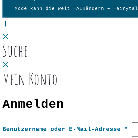
Mode kann die Welt FAIRändern – Fairytal
Go
to
Close
Suche
top
Close
Mein Konto
Anmelden
Er
Benutzername oder E-Mail-Adresse
*