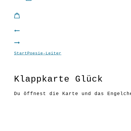
Product
Kleid
navigation
Klappkarte
Basic
Start
Poesie-Leiter
Klappkarte Glück
Mut
“Schwarz”
Klappkarte Glück
Du öffnest die Karte und das Engelch
das lieb!”-Moment auslöst!
Format: 7×7 cm
Material: Loktapapier