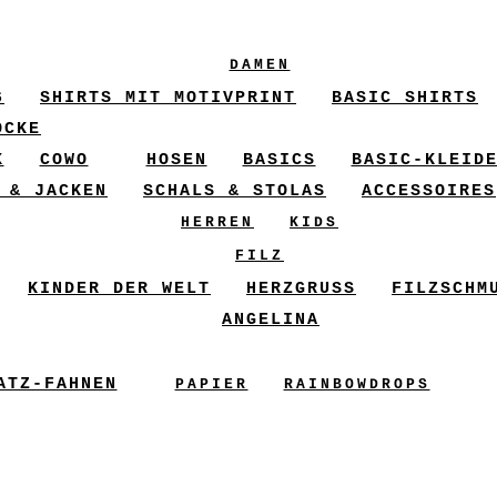
DAMEN
6
SHIRTS MIT MOTIVPRINT
BASIC SHIRTS
ÖCKE
X
COWO
HOSEN
BASICS
BASIC-KLEID
 & JACKEN
SCHALS & STOLAS
ACCESSOIRES
HERREN
KIDS
FILZ
KINDER DER WELT
HERZGRUSS
FILZSCHM
ANGELINA
ATZ-FAHNEN
PAPIER
RAINBOWDROPS