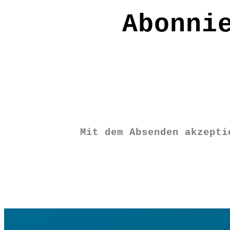
PP2480
Abonni
€
5,90
Nicht vorrätig
Mit dem Absenden akzept