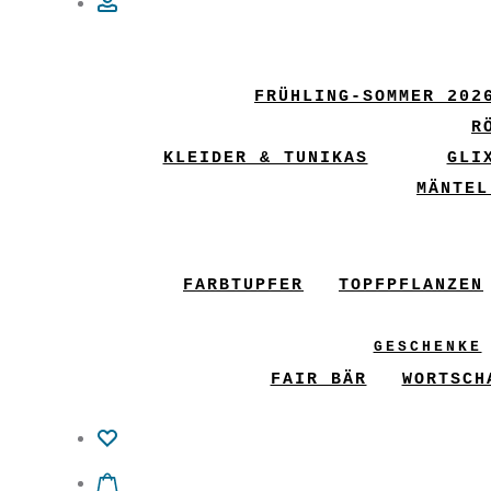
Account
FRÜHLING-SOMMER 202
R
KLEIDER & TUNIKAS
GLI
MÄNTEL
FARBTUPFER
TOPFPFLANZEN
GESCHENKE
FAIR BÄR
WORTSCH