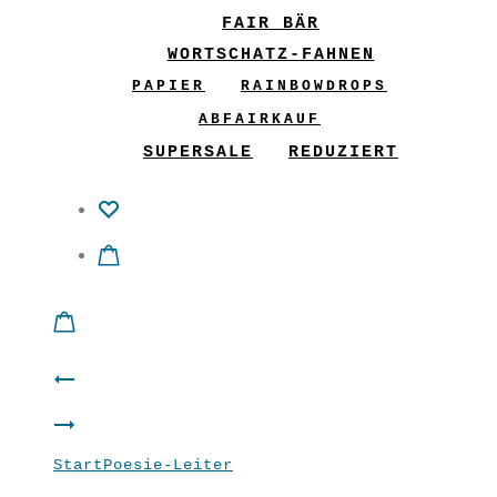
FAIR BÄR
WORTSCHATZ-FAHNEN
PAPIER
RAINBOWDROPS
ABFAIRKAUF
SUPERSALE
REDUZIERT
Product
Gedankensammler
navigation
Freeda-
grün
Start
Poesie-Leiter
Gedankensammler
Box