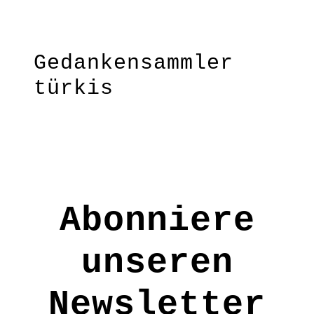
türkis
Malve
Gedankensammler
türkis
notiere jeden Monat ganz kurz
einen schönen Gedanken & mach so
aus diesem kleinen
Gedankensammler eine ganz
persönliche Schatzsammlung
Abonniere
wertvoller Momente, Worte &
Gefühle – ein schönes Geschenk
u.a. zur Geburt, für einen
unseren
Neuanfang, für ein neues Jahr
oder einfach so. Die ganze
Newsletter
Regenbogenserie ist ideal als