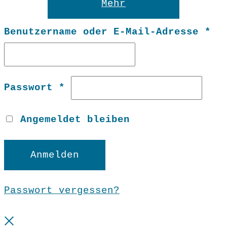
Mehr
Er
Benutzername oder E-Mail-Adresse
*
Erforderlich
Passwort
*
Angemeldet bleiben
Anmelden
Passwort vergessen?
Close