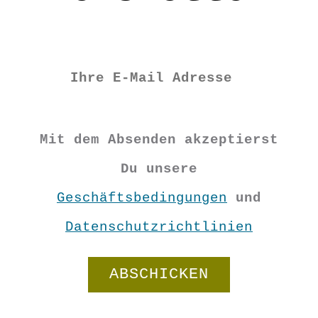
Erinnerung für die ersten Jahre
eines Kindes.
Format: 7×7 cm
Material: Loktapapier
PP5021
Mit dem Absenden akzeptierst
€
5,90
Du unsere
Geschäftsbedingungen
und
Datenschutzrichtlinien
Nicht vorrätig