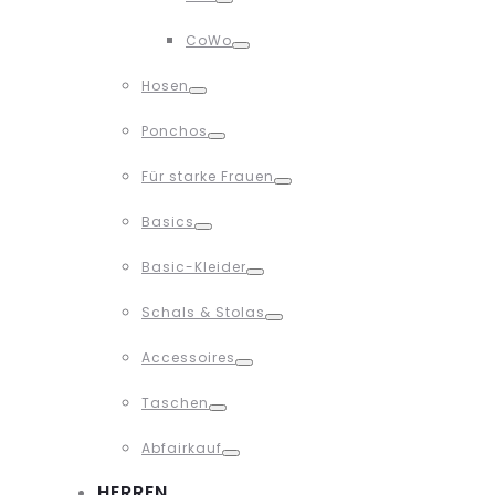
Toggle
CoWo
Toggle
Hosen
Toggle
Ponchos
Toggle
Für starke Frauen
Toggle
Basics
Toggle
Basic-Kleider
Toggle
Schals & Stolas
Toggle
Accessoires
Toggle
Taschen
Toggle
Abfairkauf
Toggle
HERREN