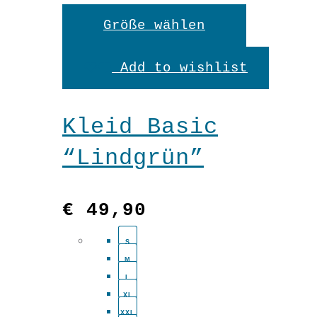
Dieses
Größe wählen
Produkt
Add to wishlist
weist
mehrere
Kleid Basic
Variante
“Lindgrün”
auf.
Die
€
49,90
Optionen
S
können
M
auf
L
XL
der
XXL