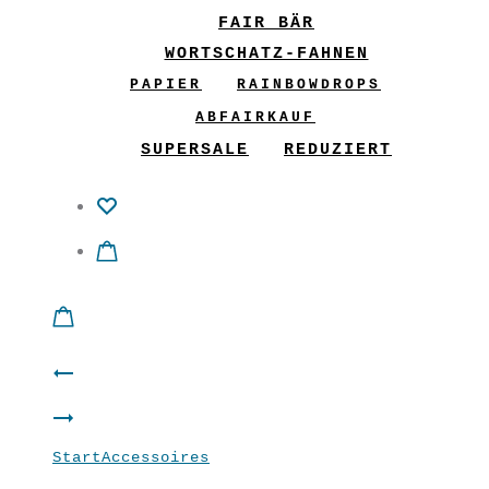
FAIR BÄR
WORTSCHATZ-FAHNEN
PAPIER
RAINBOWDROPS
ABFAIRKAUF
SUPERSALE
REDUZIERT
Product
Shirt
navigation
Männer
“Lola”
Start
Accessoires
Cap Mint
Shirt
Magenta