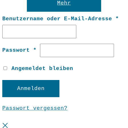
Mehr
Er
Benutzername oder E-Mail-Adresse
*
Erforderlich
Passwort
*
Angemeldet bleiben
Anmelden
Passwort vergessen?
Close