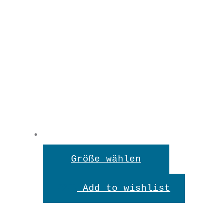
Dieses
Größe wählen
Produkt
Add to wishlist
weist
mehrere