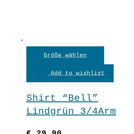
Dieses
Größe wählen
Produkt
Add to wishlist
weist
mehrere
Shirt “Bell”
Variante
Lindgrün 3/4Arm
auf.
Die
€
29,90