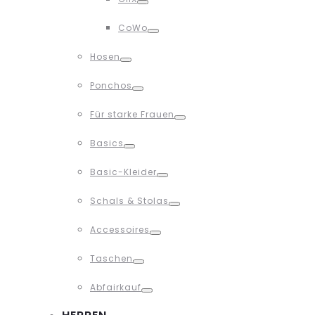
Toggle
CoWo
Toggle
Hosen
Toggle
Ponchos
Toggle
Für starke Frauen
Toggle
Basics
Toggle
Basic-Kleider
Toggle
Schals & Stolas
Toggle
Accessoires
Toggle
Taschen
Toggle
Abfairkauf
Toggle