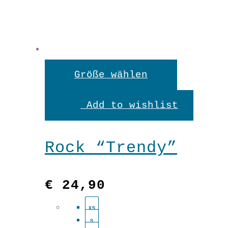
Shirt
"Bell"
Dieses
Größe wählen
Lindgrün
Produkt
In den Warenkorb
3/4Arm
Add to wishlist
weist
Menge
mehrere
Rock “Trendy”
Variante
auf.
€
24,90
Die
XS
Optionen
S