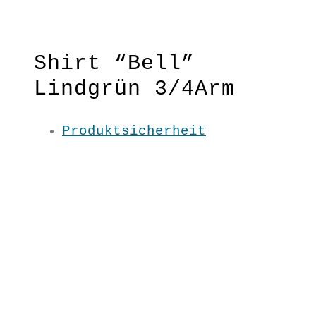
Lindgrün 3/4Arm
“Bionier”
Shirt “Bell”
Lindgrün 3/4Arm
Produktsicherheit
Ein perfektes Basic mit 3/4-
Ärmeln zum Kombinieren. Leicht
ausgestellt ist es für Frauen
von S – XXL ideal!
Lockerer Schnitt
Material:100 % BW kbA
Pflege: 30 Grad
Grundfarbe: Lindgrün