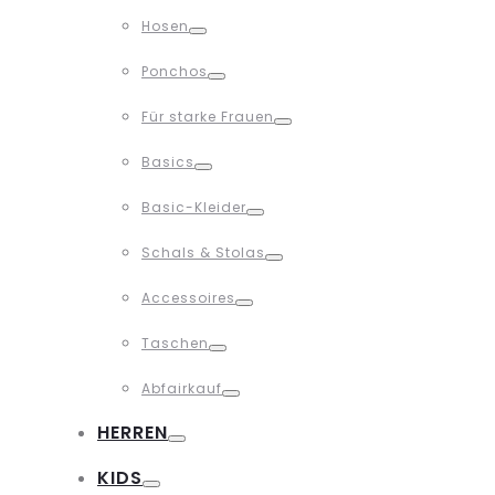
Toggle
Hosen
Toggle
Ponchos
Toggle
Für starke Frauen
Toggle
Basics
Toggle
Basic-Kleider
Toggle
Schals & Stolas
Toggle
Accessoires
Toggle
Taschen
Toggle
Abfairkauf
Toggle
HERREN
Toggle
KIDS