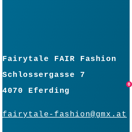
Fairytale FAIR Fashion
Schlossergasse 7
0
0
4070 Eferding
fairytale-fashion@gmx.at