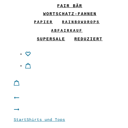
FAIR BÄR
WORTSCHATZ-FAHNEN
PAPIER
RAINBOWDROPS
ABFAIRKAUF
SUPERSALE
REDUZIERT
Product
Jäckchen
navigation
Männer
“Ornamenti”
Start
Shirts und Tops
Shirt “Bell”
Shirt
Smaragd