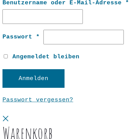
Er
Benutzername oder E-Mail-Adresse
*
Erforderlich
Passwort
*
Angemeldet bleiben
Anmelden
Passwort vergessen?
Close
Warenkorb