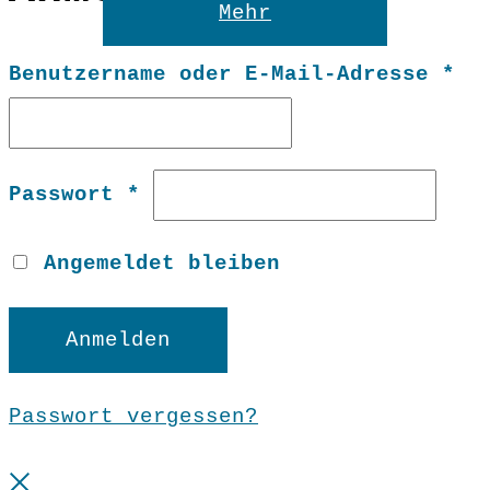
Mehr
Er
Benutzername oder E-Mail-Adresse
*
Erforderlich
Passwort
*
Angemeldet bleiben
Anmelden
Passwort vergessen?
Close