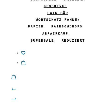
GESCHENKE
FAIR BÄR
WORTSCHATZ-FAHNEN
PAPIER
RAINBOWDROPS
ABFAIRKAUF
SUPERSALE
REDUZIERT
Product
Paradise
navigation
Filzschale
to