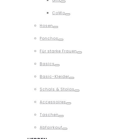
GliX
Toggle
CoWo
Toggle
Hosen
Toggle
Ponchos
Toggle
Für starke Frauen
Toggle
Basics
Toggle
Basic-Kleider
Toggle
Schals & Stolas
Toggle
Accessoires
Toggle
Taschen
Toggle
Abfairkauf
Toggle