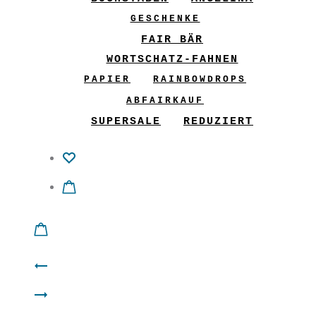
GESCHENKE
FAIR BÄR
WORTSCHATZ-FAHNEN
PAPIER
RAINBOWDROPS
ABFAIRKAUF
SUPERSALE
REDUZIERT
Product
Schal
navigation
Filz
mit