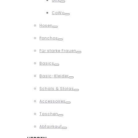
GliX
Toggle
CoWo
Toggle
Hosen
Toggle
Ponchos
Toggle
Für starke Frauen
Toggle
Basics
Toggle
Basic-Kleider
Toggle
Schals & Stolas
Toggle
Accessoires
Toggle
Taschen
Toggle
Abfairkauf
Toggle