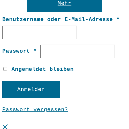
Mehr
Er
Benutzername oder E-Mail-Adresse
*
Erforderlich
Passwort
*
Angemeldet bleiben
Anmelden
Passwort vergessen?
Close